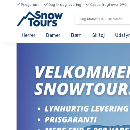
Prisgaranti
Dag til dag levering
Gratis fragt over 999,-
Herrer
Damer
Børn
Skitøj
Udstyr