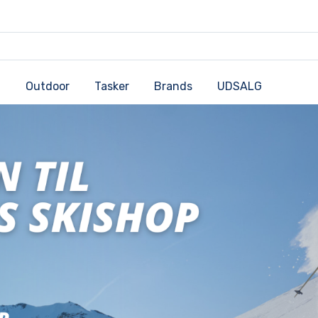
Outdoor
Tasker
Brands
UDSALG