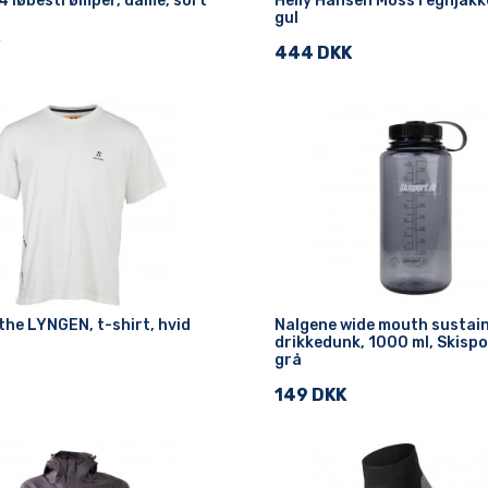
4 løbestrømper, dame, sort
Helly Hansen Moss regnjakke
gul
444 DKK
the LYNGEN, t-shirt, hvid
Nalgene wide mouth sustain
drikkedunk, 1000 ml, Skispo
grå
149 DKK