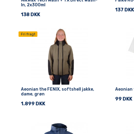
Nikwax Tech Wash + TX Direct Wash-
Falke RU
In, 2x300ml
137 DKK
138 DKK
Fri fragt
Aeonian the FENIX, softshell jakke,
Aeonian 
dame, grøn
99 DKK
1.899 DKK