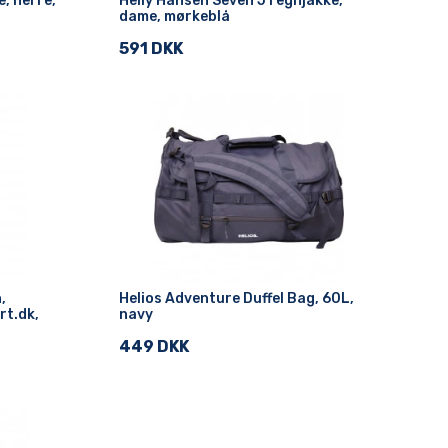
, herre,
Helly Hansen Seven J regnjakke,
dame, mørkeblå
591 DKK
,
Helios Adventure Duffel Bag, 60L,
rt.dk,
navy
449 DKK