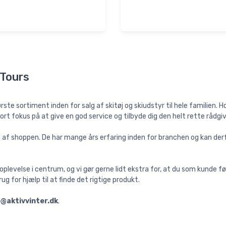
wTours
e sortiment inden for salg af skitøj og skiudstyr til hele familien. Ho
tort fokus på at give en god service og tilbyde dig den helt rette rådg
 af shoppen. De har mange års erfaring inden for branchen og kan derf
levelse i centrum, og vi gør gerne lidt ekstra for, at du som kunde f
rug for hjælp til at finde det rigtige produkt.
o@aktivvinter.dk
.