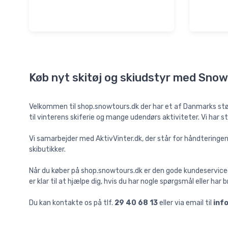
Køb nyt skitøj og skiudstyr med Sno
Velkommen til shop.snowtours.dk der har et af Danmarks størst
til vinterens skiferie og mange udendørs aktiviteter. Vi har s
Vi samarbejder med AktivVinter.dk, der står for håndteringen
skibutikker.
Når du køber på shop.snowtours.dk er den gode kundeserviceop
er klar til at hjælpe dig, hvis du har nogle spørgsmål eller har b
Du kan kontakte os på tlf.
29 40 68 13
eller via email til
inf