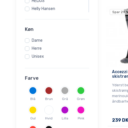
HELIOS
Helly Hansen
Spar 29 
Kari Traa
Lenz
Køn
Lundhags
Dame
Norfolk
Herre
Ortovox
Unisex
POC
Salomon
Accezzi
Sealskinz
skistrøm
Farve
Swix
Yderst b
Ulvang
skistrøm
merinoul
Blå
Brun
Grå
Grøn
åndbarh
Gul
Hvid
Lilla
Pink
239 D