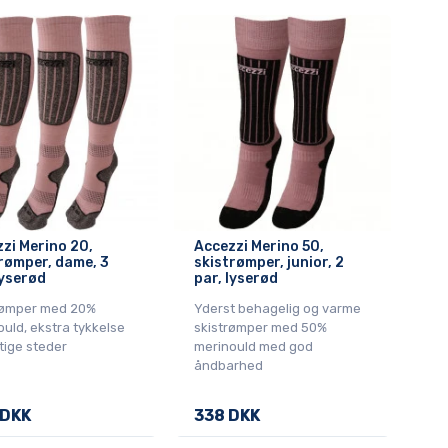
zi Merino 20,
Accezzi Merino 50,
rømper, dame, 3
skistrømper, junior, 2
lyserød
par, lyserød
rømper med 20%
Yderst behagelig og varme
uld, ekstra tykkelse
skistrømper med 50%
tige steder
merinould med god
åndbarhed
 DKK
338 DKK