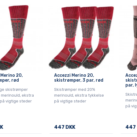
 Merino 20,
Accezzi Merino 20,
Accez
mper, rød
skistrømper, 3 par, rød
skist
par, 
ge skistrømper
Skistrømper med 20%
Skist
merinould, ekstra
merinould, ekstra tykkelse
merino
på vigtige steder
på vigtige steder
på vig
KK
447 DKK
447