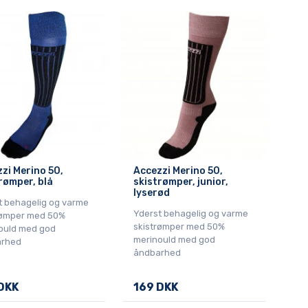
zi Merino 50,
Accezzi Merino 50,
rømper, blå
skistrømper, junior,
lyserød
t behagelig og varme
Yderst behagelig og varme
rømper med 50%
skistrømper med 50%
ould med god
merinould med god
rhed
åndbarhed
DKK
169 DKK