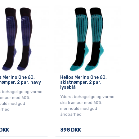
s Merino One 60,
Helios Merino One 60,
rømper, 2 par, navy
skistrømper, 2 par,
lyseblå
t behagelige og varme
Yderst behagelige og varme
rømper med 60%
skistrømper med 60%
ould med god
merinould med god
rhed
åndbarhed
DKK
398 DKK