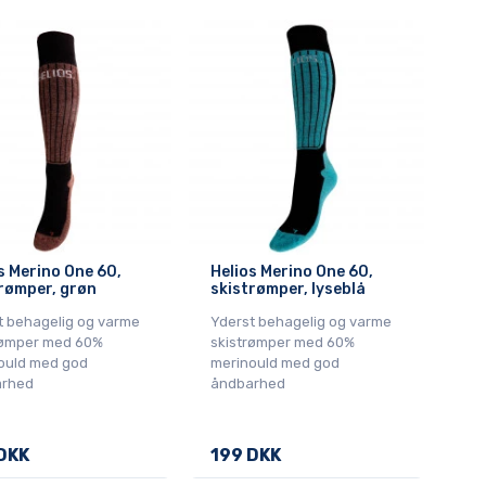
s Merino One 60,
Helios Merino One 60,
rømper, grøn
skistrømper, lyseblå
t behagelig og varme
Yderst behagelig og varme
rømper med 60%
skistrømper med 60%
ould med god
merinould med god
rhed
åndbarhed
DKK
199 DKK