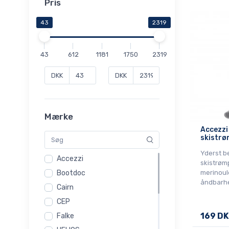
Pris
43
2319
43
612
1181
1750
2319
DKK
DKK
Mærke
Accezzi
skistrø
Yderst b
Accezzi
skistrøm
merinoul
Bootdoc
åndbarh
Cairn
CEP
169 DK
Falke