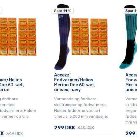
Spar 14 %
Spar 14 %
Spar 1
Spar 1
Accezzi
Acce
er/Helios
Fodvarmer/Helios
Fodv
One 60 sæt,
Merino One 60 sæt,
Merin
 brun
unisex, navy
unise
g åndbare
Varmende og åndbare
Varme
per med
skistrømper og fodvarmere.
skist
odvarmere. Holder
Holder fødderne varme i
engan
varme i op til 5
timevis. 5.000 mm vandsøjle.
fødder
mm va
299 DKK
349 DKK
KK
299
349 DKK