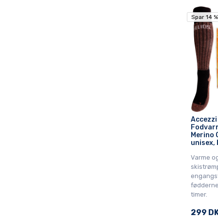
Spar 14 %
Spar 14 %
Accezzi
Fodvarm
Merino 
unisex,
Varme o
skistrøm
engangsf
fødderne 
timer.
299 D