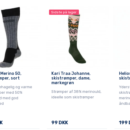
Sidste på lager
 Merino 50,
Kari Traa Johanne,
Helio
mper, sort
skistrømper, dame,
skist
mørkegrøn
ehagelig og varme
Yders
Strømper af 38% merinould,
per med 50%
skist
ideelle som skistrømper
d med god
merin
ed
åndba
K
99 DKK
199 