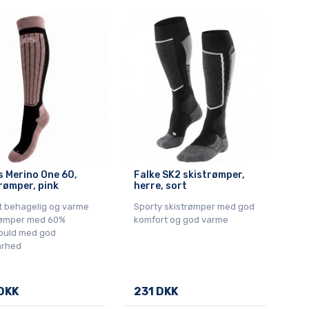
s Merino One 60,
Falke SK2 skistrømper,
rømper, pink
herre, sort
t behagelig og varme
Sporty skistrømper med god
rømper med 60%
komfort og god varme
ould med god
rhed
DKK
231 DKK