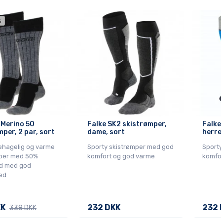
%
 Merino 50
Falke SK2 skistrømper,
Falke
per, 2 par, sort
dame, sort
herre
ehagelig og varme
Sporty skistrømper med god
Sport
per med 50%
komfort og god varme
komfo
d med god
ed
KK
232 DKK
232 
338 DKK