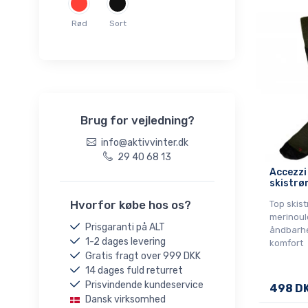
Rød
Sort
Brug for vejledning?
info@aktivvinter.dk
29 40 68 13
Accezzi
skistrø
Hvorfor købe hos os?
Top skis
merinoul
Prisgaranti på ALT
åndbarhe
1-2 dages levering
komfort
Gratis fragt over 999 DKK
14 dages fuld returret
Prisvindende kundeservice
498 D
Dansk virksomhed