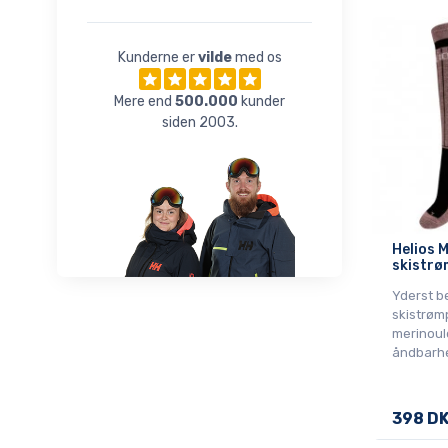
Kunderne er
vilde
med os
Mere end
500.000
kunder
siden 2003.
Helios 
skistrøm
Yderst b
skistrøm
merinoul
åndbarh
398 D