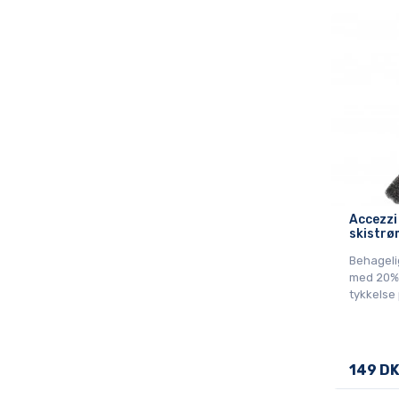
Accezzi
skistrø
Behageli
med 20% 
tykkelse 
149 D