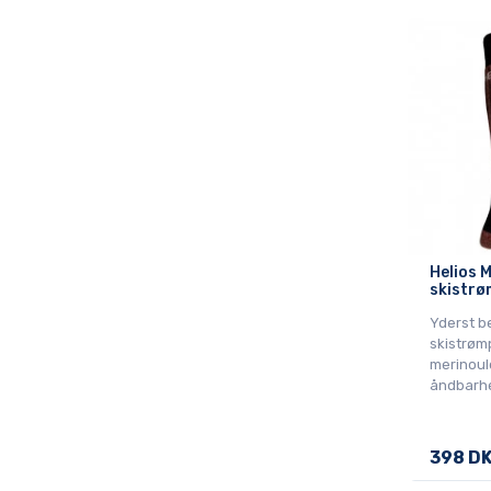
Helios 
skistrø
Yderst b
skistrøm
merinoul
åndbarh
398 D