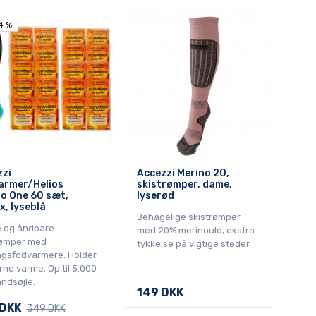
4 %
4 %
zzi
Accezzi Merino 20,
armer/Helios
skistrømper, dame,
o One 60 sæt,
lyserød
x, lyseblå
Behagelige skistrømper
 og åndbare
med 20% merinould, ekstra
rømper med
tykkelse på vigtige steder
gsfodvarmere. Holder
ne varme. Op til 5.000
ndsøjle.
149 DKK
 DKK
349 DKK