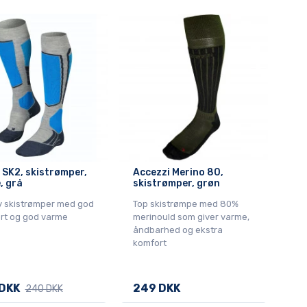
 SK2, skistrømper,
Accezzi Merino 80,
, grå
skistrømper, grøn
y skistrømper med god
Top skistrømpe med 80%
rt og god varme
merinould som giver varme,
åndbarhed og ekstra
komfort
DKK
249 DKK
240 DKK