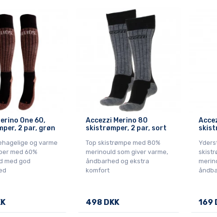
Merino One 60,
Accezzi Merino 80
Accez
mper, 2 par, grøn
skistrømper, 2 par, sort
skist
ehagelige og varme
Top skistrømpe med 80%
Yders
per med 60%
merinould som giver varme,
skist
d med god
åndbarhed og ekstra
merin
ed
komfort
åndba
KK
498 DKK
169 