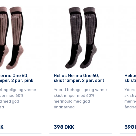
Merino One 60,
Helios Merino One 60,
Helio
per, 2 par, pink
skistrømper, 2 par, sort
skist
ehagelige og varme
Yderst behagelige og varme
Yders
per med 60%
skistrømper med 60%
skist
d med god
merinould med god
merin
ed
åndbarhed
åndba
KK
398 DKK
398 