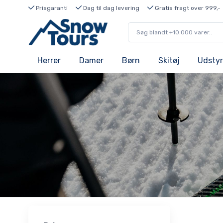
Prisgaranti
Dag til dag levering
Gratis fragt over 999,-
Herrer
Damer
Børn
Skitøj
Udstyr