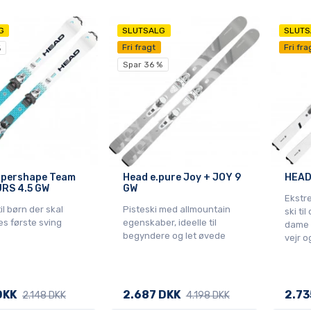
G
SLUTSALG
SLUTS
Fri fragt
Fri fra
%
Spar 36 %
upershape Team
Head e.pure Joy + JOY 9
HEAD
JRS 4.5 GW
GW
Ekstre
til børn der skal
Pisteski med allmountain
ski ti
es første sving
egenskaber, ideelle til
dame d
begyndere og let øvede
vejr o
DKK
2.687 DKK
2.73
2.148 DKK
4.198 DKK