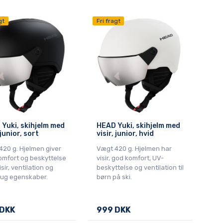
gt
Fri fragt
Yuki, skihjelm med
HEAD Yuki, skihjelm med
 junior, sort
visir, junior, hvid
420 g. Hjelmen giver
Vægt 420 g. Hjelmen har
omfort og beskyttelse
visir, god komfort, UV-
sir, ventilation og
beskyttelse og ventilation til
dug egenskaber.
børn på ski.
 DKK
999 DKK