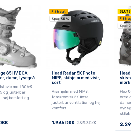
Fri fragt
SLUTS
Fri fra
Spar 35 %
Spar 2
ge 85 HV BOA,
Head Radar 5K Photo
Head 
er, dame, lysegrå
MIPS, skihjelm med visir,
skist
sort
mørk
istøvle med BOA®,
Visirhjelm med MIPS,
Flex 8
5 og justerbar
fotokromisk 5K-linse,
bred 
– høj komfort og
justerbar ventilation og høj
damesk
komfort
nybeg
skiløb
DKK
1.935 DKK
2.999 DKK
2.29