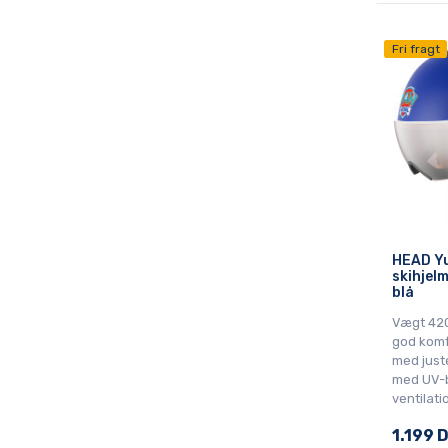
Fri fragt
HEAD Yu
skihjelm
blå
Vægt 420
god komf
med juste
med UV-b
ventilat
1.199 