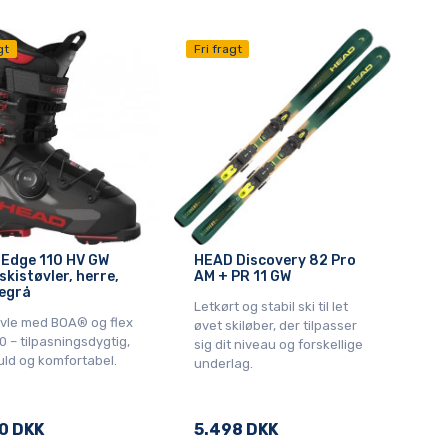
gt
Fri fragt
 Edge 110 HV GW
HEAD Discovery 82 Pro
skistøvler, herre,
AM + PR 11 GW
egrå
Letkørt og stabil ski til let
øvle med BOA® og flex
øvet skiløber, der tilpasser
0 – tilpasningsdygtig,
sig dit niveau og forskellige
uld og komfortabel.
underlag.
0 DKK
5.498 DKK