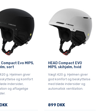
 Compact Evo MIPS,
HEAD Compact EVO
elm, sort
MIPS, skihjelm, hvid
420 g. Hjelmen giver
Vægt 420 g. Hjelmen giver
eskyttelse og komfort
god komfort og beskyttelse
øde indersider,
med bløde indersider og
ation og aftagelige
automatisk ventilation.
der.
 DKK
899 DKK