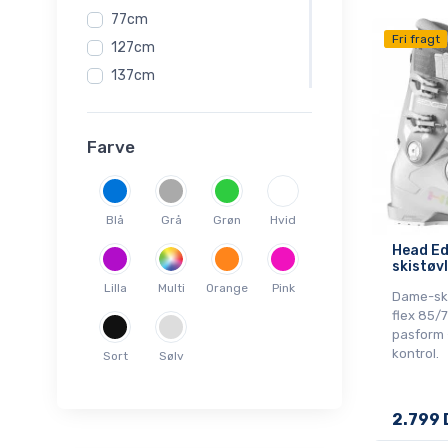
77cm
Fri fragt
127cm
137cm
140cm
147cm
Farve
150cm
156cm
157cm
Blå
Grå
Grøn
Hvid
158cm
Head Ed
skistøvl
16,5
Lilla
Multi
Orange
Pink
Dame-sk
160cm
flex 85/7
163cm
pasform 
kontrol.
168cm
Sort
Sølv
17,5
170cm
2.799 
177cm