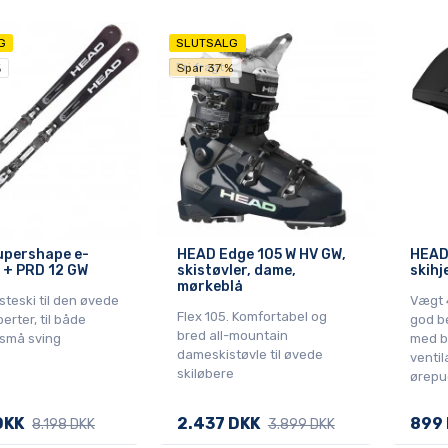
G
SLUTSALG
Fri fragt
%
Spar 37 %
upershape e-
HEAD Edge 105 W HV GW,
HEAD
l + PRD 12 GW
skistøvler, dame,
skihj
mørkeblå
isteski til den øvede
Vægt 
Flex 105. Komfortabel og
perter, til både
god b
bred all-mountain
 små sving
med bl
dameskistøvle til øvede
ventil
skiløbere
ørepu
DKK
2.437 DKK
899
8.198 DKK
3.899 DKK