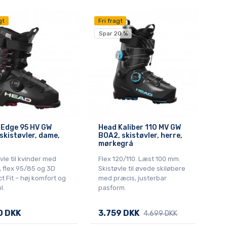
gt
Fri fragt
Spar 20 %
 Edge 95 HV GW
Head Kaliber 110 MV GW
skistøvler, dame,
BOA2, skistøvler, herre,
mørkegrå
vle til kvinder med
Flex 120/110. Læst 100 mm.
 flex 95/85 og 3D
Skistøvle til øvede skiløbere
t Fit – høj komfort og
med præcis, justerbar
l.
pasform.
0 DKK
3.759 DKK
4.699 DKK