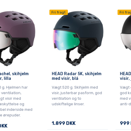
Fri fragt
Fri fra
chel, skihjelm
HEAD Radar 5K, skihjelm
HEAD 
, lilla
med visir, blå
visir,
 g. Hjelmen har
Vægt 520 g. Skihjelm med
Vægt 
 ventilation,
visir, justerbar pasform, god
god k
igt visir med
ventilation og to
med vi
skyttelse og
udskiftelige linser.
anti-
bel inderside med
ge ørepuder.
1.899 DKK
999
DKK