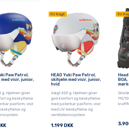
Fri fragt
Fri fra
ki Paw Patrol,
HEAD Yuki Paw Patrol,
Head
 med visir, junior,
skihjelm med visir, junior,
BOA, 
hvid
mørk
 g. Hjelmen giver
Vægt 420 g. Hjelmen giver
Skist
ort og beskyttelse
god komfort og beskyttelse
110/10
rbar pasform, visir
med justerbar pasform, visir
kraftf
eskyttelse og
med UV-beskyttelse og
ionssystem.
ventilationssystem.
3.90
DKK
1.199 DKK