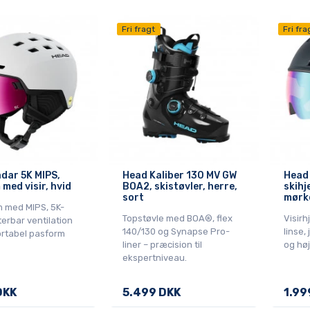
Fri fragt
Fri fra
dar 5K MIPS,
Head Kaliber 130 MV GW
Head
 med visir, hvid
BOA2, skistøvler, herre,
skihj
sort
mørk
m med MIPS, 5K-
Topstøvle med BOA®, flex
Visir
sterbar ventilation
140/130 og Synapse Pro-
linse,
rtabel pasform
liner – præcision til
og hø
ekspertniveau.
DKK
5.499 DKK
1.99