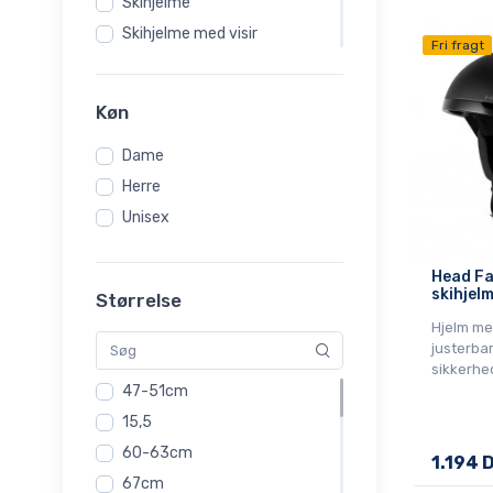
Skihjelme
Skihjelme med visir
Fri fragt
Skihjelme med visir til børn
Skiskader, skitræning og
Køn
genoptræning
Skistøvler til børn
Dame
Skistøvler til damer
Herre
Skistøvler til herrer
Unisex
Skitasker og skiposer
Head Fa
skihjelm
Størrelse
Hjelm me
justerba
sikkerhed
47-51cm
15,5
60-63cm
1.194 
67cm