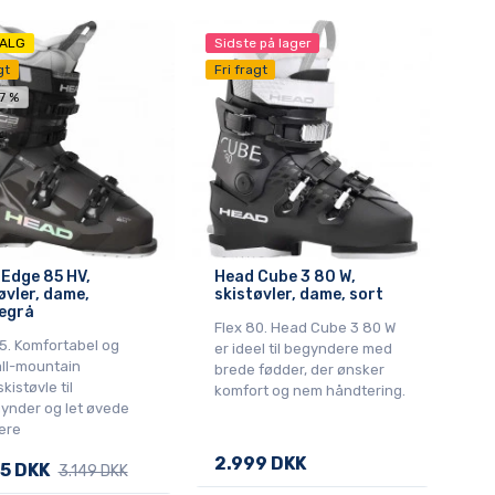
ALG
Sidste på lager
gt
Fri fragt
7 %
Edge 85 HV,
Head Cube 3 80 W,
øvler, dame,
skistøvler, dame, sort
egrå
Flex 80. Head Cube 3 80 W
5. Komfortabel og
er ideel til begyndere med
all-mountain
brede fødder, der ønsker
istøvle til
komfort og nem håndtering.
ynder og let øvede
ere
2.999 DKK
5 DKK
3.149 DKK