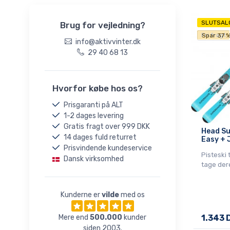
18,5
SLUTSAL
Brug for vejledning?
184cm
Fri fragt
Spar 37 
19,5
info@aktivvinter.dk
29 40 68 13
20,5
21,5
22,5
Hvorfor købe hos os?
23,5
Prisgaranti på ALT
24,5
1-2 dages levering
25,5
Gratis fragt over 999 DKK
Head S
14 dages fuld returret
Easy + 
26,5
Prisvindende kundeservice
27,5
Pisteski 
Dansk virksomhed
tage der
28,5
29,5
Kunderne er
vilde
med os
30,5
52-55cm
Mere end
500.000
kunder
1.343 
56-59cm
siden 2003.