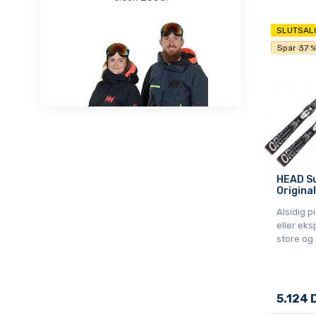
87cm
SLUTSAL
Onesize
Fri fragt
Spar 37 
HEAD S
Origina
Alsidig p
eller eks
store og
5.124 