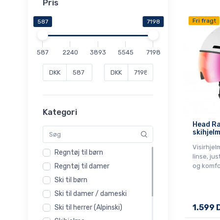
Pris
Fri fragt
587
7198
587
2240
3893
5545
7198
DKK
DKK
Kategori
Head Ra
skihjelm
Visirhjel
Regntøj til børn
linse, ju
og komfo
Regntøj til damer
Ski til børn
Ski til damer / dameski
1.599 
Ski til herrer (Alpinski)