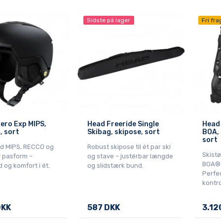
Sidste på lager
Fri fra
ero Exp MIPS,
Head Freeride Single
Head
, sort
Skibag, skipose, sort
BOA, 
sort
d MIPS, RECCO og
Robust skipose til ét par ski
Skistø
r pasform –
og stave – justérbar længde
BOA®,
 og komfort i ét.
og slidstærk bund.
Perfec
kontro
DKK
587 DKK
3.12