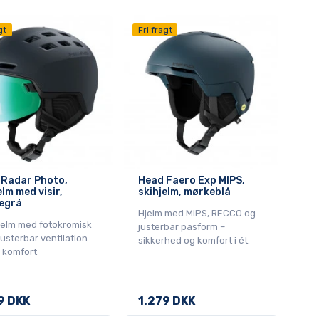
gt
Fri fragt
 Radar Photo,
Head Faero Exp MIPS,
elm med visir,
skihjelm, mørkeblå
egrå
Hjelm med MIPS, RECCO og
hjelm med fotokromisk
justerbar pasform –
 justerbar ventilation
sikkerhed og komfort i ét.
j komfort
9 DKK
1.279 DKK