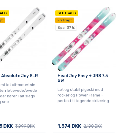
ALG
SLUTSALG
gt
Fri fragt
Spar 37 %
 Absolute Joy SLR
Head Joy Easy + JRS 7.5
GW
mt let all-mountain
Let og stabil pigeski med
l den let øvede/øvede
rocker og Power Frame –
er kører i alt slags
perfekt til legende skilæring.
g sne
5 DKK
1.374 DKK
3.999 DKK
2.198 DKK