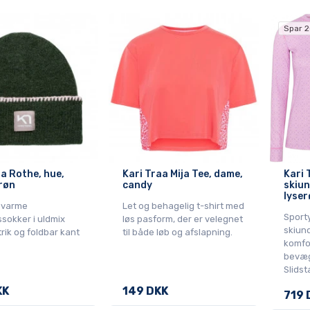
Spar 2
aa Rothe, hue,
Kari Traa Mija Tee, dame,
Kari 
røn
candy
skiun
lyser
 varme
Let og behagelig t-shirt med
Sport
sokker i uldmix
løs pasform, der er velegnet
skiun
rik og foldbar kant
til både løb og afslapning.
komfo
bevæg
Slidst
KK
149 DKK
719 