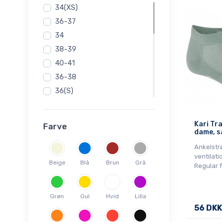
34(XS)
Skijakker til damer
36-37
Skisokker til damer
34
Skiundertøj til damer
38-39
Softshell jakker til damer
40-41
T-shirts og poloer
36-38
Vandrestrømper
36(S)
Vinterjakker og parkajakker
til damer
38(M)
40(L)
Kari Tra
Farve
dame, s
42(XL)
44(XXL)
Ankelst
ventilati
35-38
Beige
Blå
Brun
Grå
Regular f
39-41
39-42
Grøn
Gul
Hvid
Lilla
40
56 DKK
40 (L)