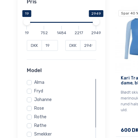
Pris
Spar 40 
19
2949
19
752
1484
2217
2949
DKK
DKK
Model
Kari Tra
Alma
dame, b
Fryd
Blødt ski
merinoul
Johanne
rund hals
Rose
uld.
Rothe
Røthe
600 D
Smekker