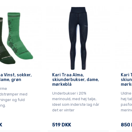
a Vinst, sokker,
Kari Traa Alma,
Kari 
dame, grøn
skiunderbukser, dame,
skiun
mørkeblå
mørk
arme
Underbukser i 20%
Uldne
ldstrømper med
merinould, med høj talje,
høj ta
ninger og fuld
ideel som inderste lag når
pasfo
ing.
det er vinter
merin
K
519 DKK
850 