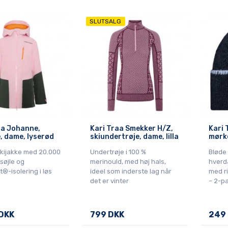
SLUTSALG
aa Johanne,
Kari Traa Smekker H/Z,
Kari 
e, dame, lyserød
skiundertrøje, dame, lilla
mørk
skijakke med 20.000
Undertrøje i 100 %
Bløde
øjle og
merinould, med høj hals,
hverd
®-isolering i løs
ideel som inderste lag når
med ri
det er vinter
– 2-pa
DKK
799 DKK
249