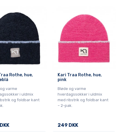
Traa Rothe, hue,
Kari Traa Rothe, hue,
eblå
pink
 og varme
Bløde og varme
agssokker i uldmix
hverdagssokker i uldmix
bstrik og foldbar kant
med ribstrik og foldbar kant
k.
– 2-pak.
 DKK
249 DKK