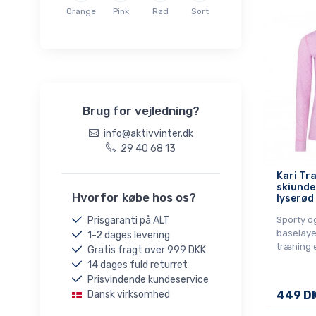
42
Orange
Pink
Rød
Sort
L/XL
M/M
XS/S
Onesize
Brug for vejledning?
info@aktivvinter.dk
29 40 68 13
Kari Tr
skiunde
Hvorfor købe hos os?
lyserød
Prisgaranti på ALT
Sporty o
baselayer
1-2 dages levering
træning e
Gratis fragt over 999 DKK
14 dages fuld returret
Prisvindende kundeservice
Dansk virksomhed
449 D