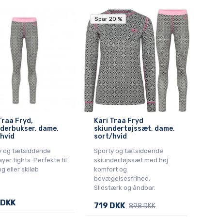
Spar 20 %
Spar 20 %
Traa Fryd,
Kari Traa Fryd
derbukser, dame,
skiundertøjssæt, dame,
hvid
sort/hvid
y og tætsiddende
Sporty og tætsiddende
yer tights. Perfekte til
skiundertøjssæt med høj
g eller skiløb
komfort og
bevægelsesfrihed.
Slidstærk og åndbar.
 DKK
719 DKK
898 DKK