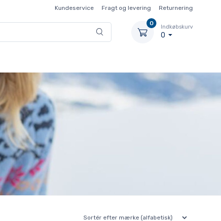
Kundeservice
Fragt og levering
Returnering
0
Indkøbskurv
0