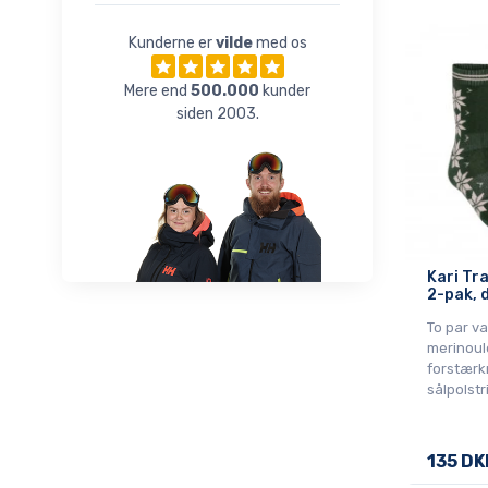
Kunderne er
vilde
med os
Mere end
500.000
kunder
siden 2003.
Kari Tra
2-pak, 
To par v
merinou
forstærk
sålpolstr
135 DK