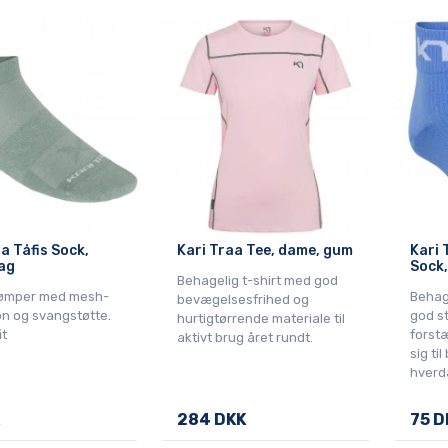
a Tåfis Sock,
Kari Traa Tee, dame, gum
Kari 
ag
Sock,
Behagelig t-shirt med god
rømper med mesh-
Behag
bevægelsesfrihed og
on og svangstøtte.
god s
hurtigtørrende materiale til
it
forstæ
aktivt brug året rundt.
sig ti
hverd
284 DKK
75 D