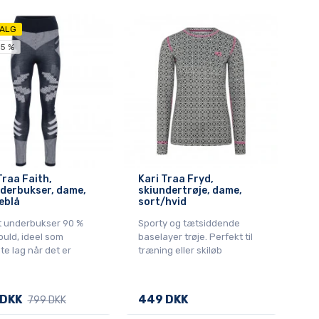
ALG
45 %
Traa Faith,
Kari Traa Fryd,
derbukser, dame,
skiundertrøje, dame,
eblå
sort/hvid
it underbukser 90 %
Sporty og tætsiddende
uld, ideel som
baselayer trøje. Perfekt til
te lag når det er
træning eller skiløb
 DKK
449 DKK
799 DKK