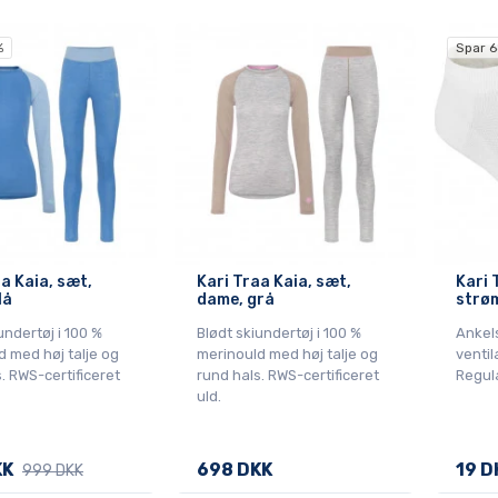
%
Spar 6
a Kaia, sæt,
Kari Traa Kaia, sæt,
Kari 
lå
dame, grå
strøm
undertøj i 100 %
Blødt skiundertøj i 100 %
Ankel
d med høj talje og
merinould med høj talje og
ventil
. RWS-certificeret
rund hals. RWS-certificeret
Regula
uld.
KK
698 DKK
19 D
999 DKK