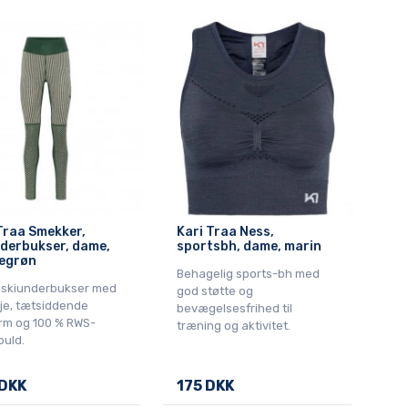
Traa Smekker,
Kari Traa Ness,
derbukser, dame,
sportsbh, dame, marin
egrøn
Behagelig sports-bh med
 skiunderbukser med
god støtte og
lje, tætsiddende
bevægelsesfrihed til
rm og 100 % RWS-
træning og aktivitet.
ould.
DKK
175 DKK