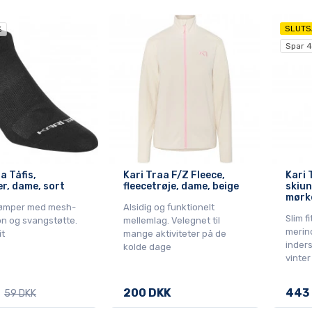
SLUTS
%
Spar 
a Tåfis,
Kari Traa F/Z Fleece,
Kari 
r, dame, sort
fleecetrøje, dame, beige
skiun
mørk
rømper med mesh-
Alsidig og funktionelt
Slim f
on og svangstøtte.
mellemlag. Velegnet til
merino
it
mange aktiviteter på de
inders
kolde dage
vinter
200 DKK
443
59 DKK