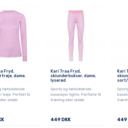
aa Fryd,
Kari Traa Fryd,
Kari 
rtrøje, dame,
skiunderbukser, dame,
skiun
lyserød
sort/
g tætsiddende
Sporty og tætsiddende
Sport
 trøje. Perfekt til
baselayer tights. Perfekte til
basela
ller skiløb
træning eller skiløb
trænin
KK
449 DKK
449