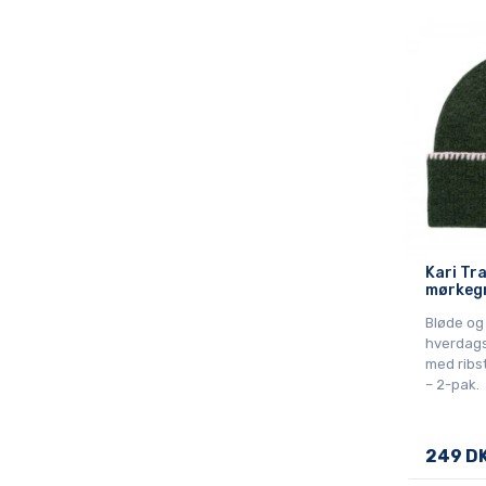
Kari Tr
mørkeg
Bløde og
hverdags
med ribst
– 2-pak.
249 D