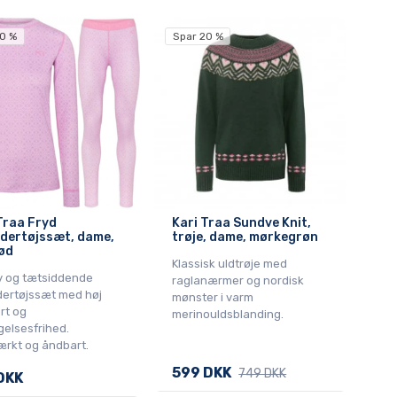
0 %
Spar 20 %
Traa Fryd
Kari Traa Sundve Knit,
dertøjssæt, dame,
trøje, dame, mørkegrøn
ød
Klassisk uldtrøje med
y og tætsiddende
raglanærmer og nordisk
dertøjssæt med høj
mønster i varm
rt og
merinouldsblanding.
elsesfrihed.
ærkt og åndbart.
599 DKK
749 DKK
DKK