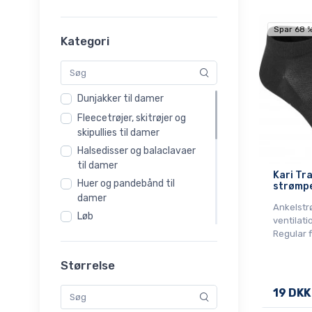
Thalena
Spar 68 
Vilma
Kategori
Dunjakker til damer
Fleecetrøjer, skitrøjer og
skipullies til damer
Halsedisser og balaclavaer
til damer
Kari Tra
Huer og pandebånd til
strømpe
damer
Ankelst
Løb
ventilati
Regular f
Løbestrømper
Mest populært: Skitøj til
Størrelse
dame
Shorts og nederdele
19 DKK
Skibukser til damer