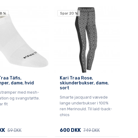
8 %
Spar 20 %
Traa Tåfis,
Kari Traa Rose,
per, dame, hvid
skiunderbukser, dame,
sort
strømper med mesh-
Smarte jacquard vævede
ation og svangstøtte.
lange underbukser i 100%
r fit
ren Merinould. Til laid-back-
chics
KK
600 DKK
59 DKK
749 DKK