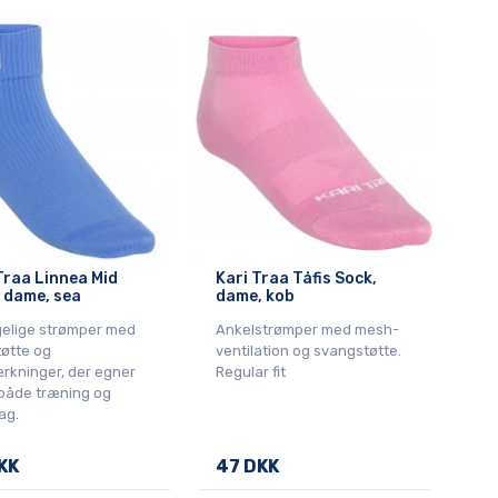
Traa Linnea Mid
Kari Traa Tåfis Sock,
 dame, sea
dame, kob
elige strømper med
Ankelstrømper med mesh-
tøtte og
ventilation og svangstøtte.
rkninger, der egner
Regular fit
l både træning og
ag.
KK
47 DKK