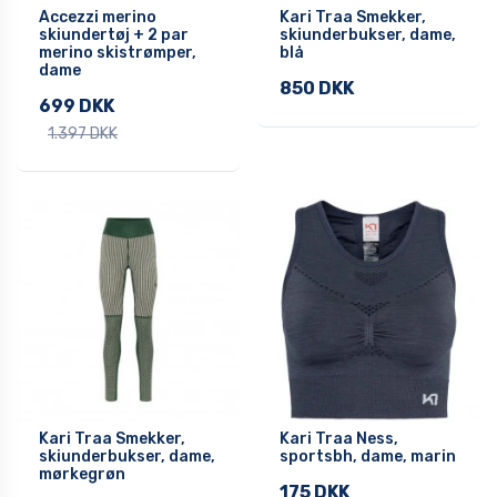
Accezzi merino
Kari Traa Smekker,
skiundertøj + 2 par
skiunderbukser, dame,
merino skistrømper,
blå
dame
850 DKK
699 DKK
1.397 DKK
Kari Traa Smekker,
Kari Traa Ness,
skiunderbukser, dame,
sportsbh, dame, marin
mørkegrøn
175 DKK