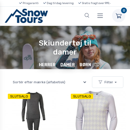
Prisgaranti
Dag til dag levering
Gratis fragt over 999,-
0
Skiundertøj til
damer
HERRER
DAMER
BØRN
Filter
SLUTSALG
SLUTSALG