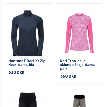
Montane F Dart Xt Zip
Kari Traa Iselin,
Neck, dame, blå
skiundertrøje, dame,
pink
630 DKK
360 DKK