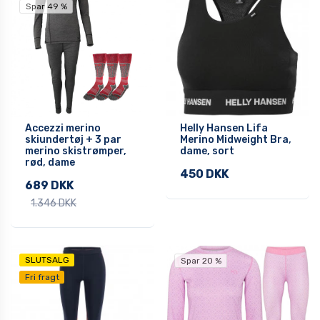
Spar 49 %
Accezzi merino
Helly Hansen Lifa
skiundertøj + 3 par
Merino Midweight Bra,
merino skistrømper,
dame, sort
rød, dame
450 DKK
689 DKK
1.346 DKK
SLUTSALG
Spar 20 %
Fri fragt