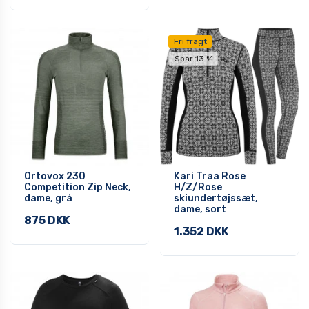
Fri fragt
Spar 13 %
Ortovox 230
Kari Traa Rose
Competition Zip Neck,
H/Z/Rose
dame, grå
skiundertøjssæt,
dame, sort
875 DKK
1.352 DKK