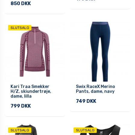
850 DKK
SLUTSALG
Kari Traa Smekker
Swix RaceX Merino
H/Z, skiundertrøje,
Pants, dame, navy
dame, lilla
749 DKK
799 DKK
SLUTSALG
SLUTSALG