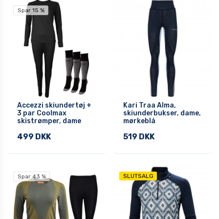
Spar 15 %
Accezzi skiundertøj +
Kari Traa Alma,
3 par Coolmax
skiunderbukser, dame,
skistrømper, dame
mørkeblå
499 DKK
519 DKK
SLUTSALG
Spar 43 %