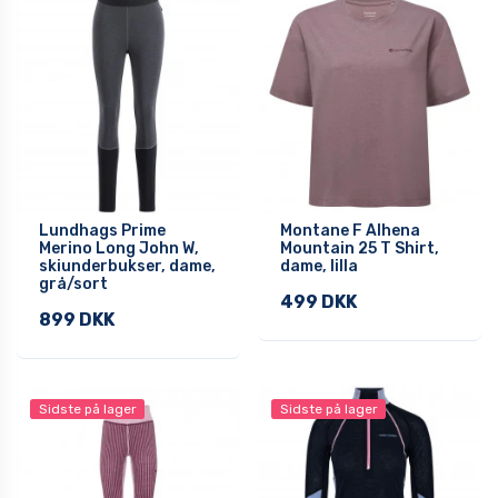
Lundhags Prime
Montane F Alhena
Merino Long John W,
Mountain 25 T Shirt,
skiunderbukser, dame,
dame, lilla
grå/sort
499 DKK
899 DKK
Sidste på lager
Sidste på lager