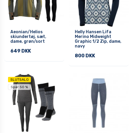
Aeonian/Helios
Helly Hansen Lifa
skiundertøj, sæt,
Merino Midweight
dame, grøn/sort
Graphic 1/2 Zip, dame,
navy
649 DKK
800 DKK
SLUTSALG
Spar 50 %