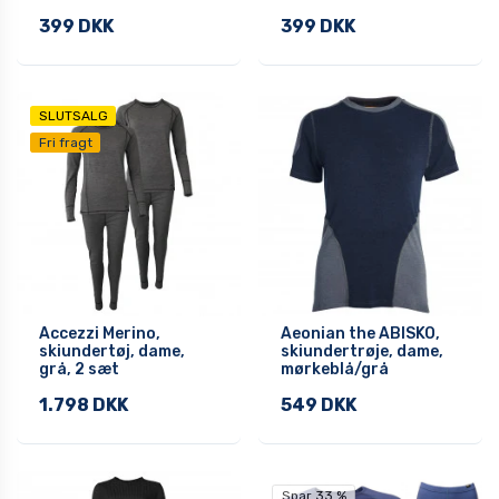
399 DKK
399 DKK
SLUTSALG
Fri fragt
Accezzi Merino,
Aeonian the ABISKO,
skiundertøj, dame,
skiundertrøje, dame,
grå, 2 sæt
mørkeblå/grå
1.798 DKK
549 DKK
Spar 33 %