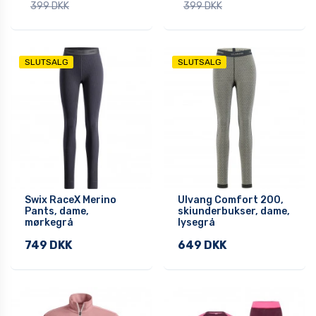
399 DKK
399 DKK
SLUTSALG
SLUTSALG
Swix RaceX Merino
Ulvang Comfort 200,
Pants, dame,
skiunderbukser, dame,
mørkegrå
lysegrå
749 DKK
649 DKK