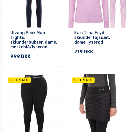
Ulvang Peak Map
Kari Traa Fryd
Tights,
skiundertøjssæt,
skiunderbukser, dame,
dame, lyserød
mørkeblå/lyserød
719 DKK
999 DKK
SLUTSALG
SLUTSALG