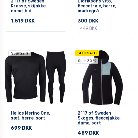
2117 of Sweden
Didriksons Vito,
Krasse, skijakke,
fleecetrøje, herre,
dame, blå
mørkegrå
1.519 DKK
300 DKK
449 DKK
SLUTSALG
Spar 22 %
Spar 30 %
Helios Merino One,
2117 of Sweden
sæt, herre, sort
Skoges, fleecejakke,
dame, sort
699 DKK
489 DKK