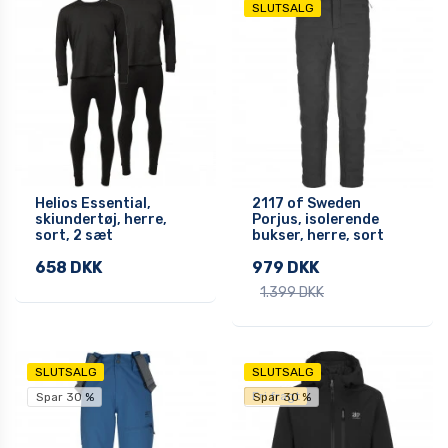
SLUTSALG
Helios Essential,
2117 of Sweden
skiundertøj, herre,
Porjus, isolerende
sort, 2 sæt
bukser, herre, sort
658 DKK
979 DKK
1.399 DKK
SLUTSALG
SLUTSALG
Fri fragt
Spar 30 %
Spar 30 %