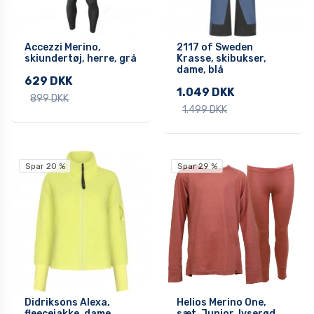
Accezzi Merino,
2117 of Sweden
skiundertøj, herre, grå
Krasse, skibukser,
dame, blå
629 DKK
1.049 DKK
899 DKK
1.499 DKK
Spar 20 %
Spar 29 %
Didriksons Alexa,
Helios Merino One,
fleecejakke, dame,
sæt, Junior, lyserød