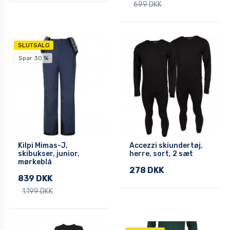
699 DKK
SLUTSALG
Spar 30 %
Kilpi Mimas-J,
Accezzi skiundertøj,
skibukser, junior,
herre, sort, 2 sæt
mørkeblå
278 DKK
839 DKK
1.199 DKK