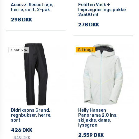
Accezzi fleecetrøje,
Feldten Vask +
herre, sort, 2-pak
Imprægnerings pakke
2x500 ml
298 DKK
278 DKK
Fri fragt
Spar 5 %
Didriksons Grand,
Helly Hansen
regnbukser, herre,
Panorama 2.0 Ins,
sort
skijakke, dame,
lysegrøn
426 DKK
2.559 DKK
449 DKK