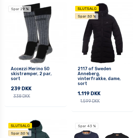
SLUTSALG
Spar 29 %
Fri fragt
Spar 30 %
Accezzi Merino 50
2117 of Sweden
skistrømper, 2 par,
Anneberg,
sort
vinterfrakke, dame,
sort
239 DKK
1.119 DKK
338 DKK
1.599 DKK
SLUTSALG
Spar 43 %
Fri fragt
Spar 30 %