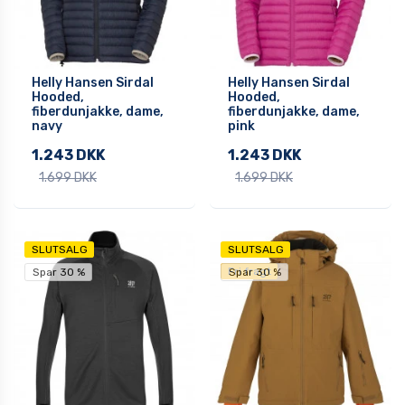
Helly Hansen Sirdal
Helly Hansen Sirdal
Hooded,
Hooded,
fiberdunjakke, dame,
fiberdunjakke, dame,
navy
pink
1.243 DKK
1.243 DKK
1.699 DKK
1.699 DKK
SLUTSALG
SLUTSALG
Fri fragt
Spar 30 %
Spar 30 %