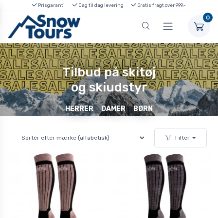
Prisgaranti
Dag til dag levering
Gratis fragt over 999,-
0
Tilbud på skitøj
og skiudstyr
HERRER
DAMER
BØRN
Filter