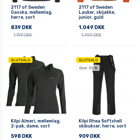
2117 of Sweden
2117 of Sweden
Gasska, mellemlag,
Lauker, skijakke,
herre, sort
junior, guld
839 DKK
1.049 DKK
1.199 DKK
1.499 DKK
SLUTSALG
SLUTSALG
Spar 30 %
Kilpi Almeri, mellemlag,
Kilpi Rhea Softshell
2-pak, dame, sort
skibukser, herre, sort
598 DKK
909 DKK