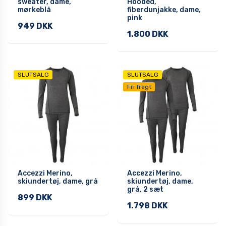
sweater, dame,
Hooded,
mørkeblå
fiberdunjakke, dame,
pink
949 DKK
1.800 DKK
SLUTSALG
SLUTSALG
Fri fragt
Accezzi Merino,
Accezzi Merino,
skiundertøj, dame, grå
skiundertøj, dame,
grå, 2 sæt
899 DKK
1.798 DKK