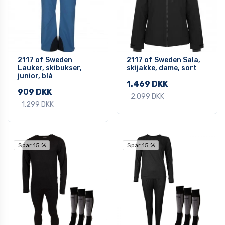
2117 of Sweden
2117 of Sweden Sala,
Lauker, skibukser,
skijakke, dame, sort
junior, blå
1.469 DKK
909 DKK
2.099 DKK
1.299 DKK
Spar 15 %
Spar 15 %