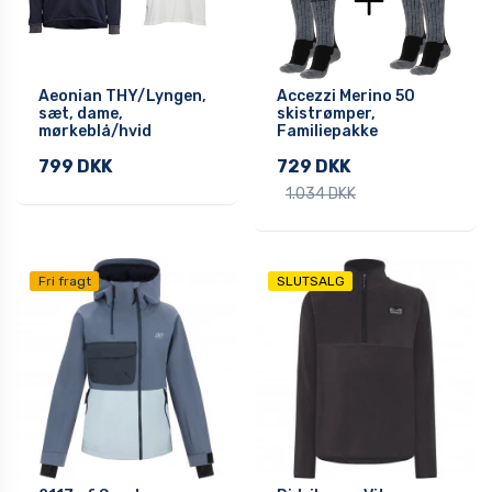
Aeonian THY/Lyngen,
Accezzi Merino 50
sæt, dame,
skistrømper,
mørkeblå/hvid
Familiepakke
799 DKK
729 DKK
1.034 DKK
Fri fragt
SLUTSALG