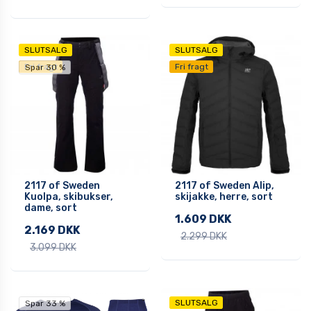
SLUTSALG
SLUTSALG
Fri fragt
Fri fragt
Spar 30 %
2117 of Sweden
2117 of Sweden Alip,
Kuolpa, skibukser,
skijakke, herre, sort
dame, sort
1.609 DKK
2.169 DKK
2.299 DKK
3.099 DKK
SLUTSALG
Spar 33 %