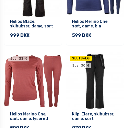
Helios Blaze,
Helios Merino One,
skibukser, dame, sort
sæt, dame, blå
999 DKK
599 DKK
SLUTSALG
Spar 33 %
Spar 30 %
Helios Merino One,
Kilpi Elare, skibukser,
sæt, dame, lyserød
dame, sort
599 DKK
979 DKK