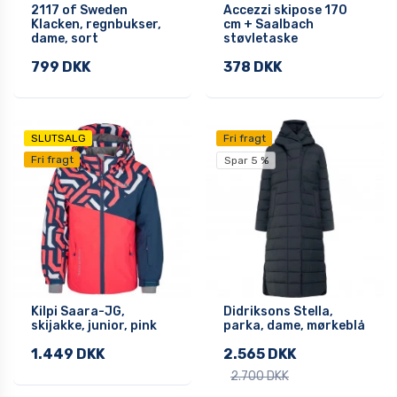
2117 of Sweden
Accezzi skipose 170
Klacken, regnbukser,
cm + Saalbach
dame, sort
støvletaske
799 DKK
378 DKK
SLUTSALG
Fri fragt
Fri fragt
Spar 5 %
Kilpi Saara-JG,
Didriksons Stella,
skijakke, junior, pink
parka, dame, mørkeblå
1.449 DKK
2.565 DKK
2.700 DKK