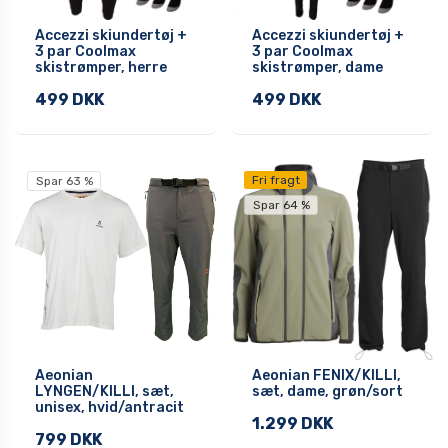
Accezzi skiundertøj +
Accezzi skiundertøj +
3 par Coolmax
3 par Coolmax
skistrømper, herre
skistrømper, dame
499 DKK
499 DKK
Fri fragt
Spar 63 %
Spar 64 %
Aeonian
Aeonian FENIX/KILLI,
LYNGEN/KILLI, sæt,
sæt, dame, grøn/sort
unisex, hvid/antracit
1.299 DKK
799 DKK