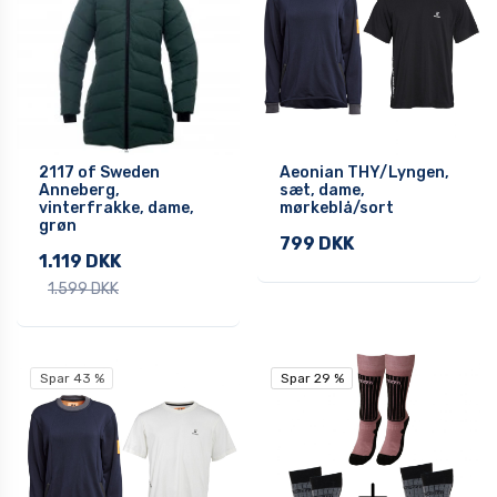
2117 of Sweden
Aeonian THY/Lyngen,
Anneberg,
sæt, dame,
vinterfrakke, dame,
mørkeblå/sort
grøn
799 DKK
1.119 DKK
1.599 DKK
Spar 43 %
Spar 29 %
Spar 29 %