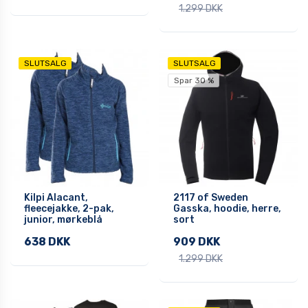
1.299 DKK
SLUTSALG
SLUTSALG
Spar 30 %
Kilpi Alacant,
2117 of Sweden
fleecejakke, 2-pak,
Gasska, hoodie, herre,
junior, mørkeblå
sort
638 DKK
909 DKK
1.299 DKK