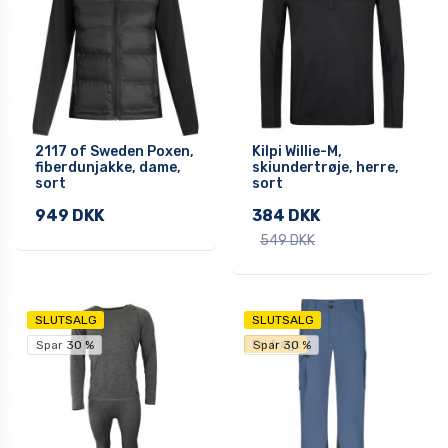
2117 of Sweden Poxen,
Kilpi Willie-M,
fiberdunjakke, dame,
skiundertrøje, herre,
sort
sort
949 DKK
384 DKK
549 DKK
SLUTSALG
SLUTSALG
Fri fragt
Spar 30 %
Spar 30 %