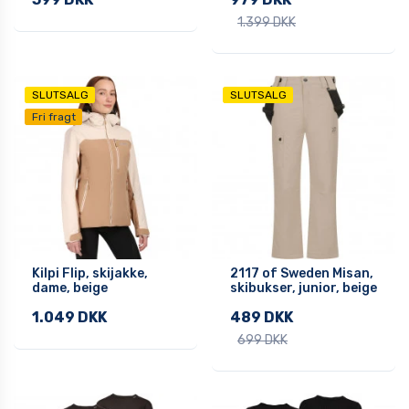
1.399 DKK
SLUTSALG
SLUTSALG
Fri fragt
Kilpi Flip, skijakke,
2117 of Sweden Misan,
dame, beige
skibukser, junior, beige
1.049 DKK
489 DKK
699 DKK