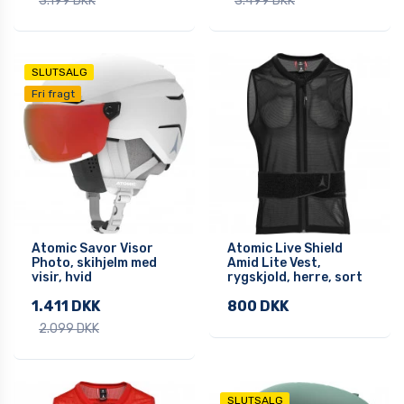
3.199 DKK
3.499 DKK
SLUTSALG
Fri fragt
Atomic Savor Visor
Atomic Live Shield
Photo, skihjelm med
Amid Lite Vest,
visir, hvid
rygskjold, herre, sort
1.411 DKK
800 DKK
2.099 DKK
SLUTSALG