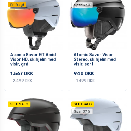
Fri fragt
Spar 37 %
Atomic Savor GT Amid
Atomic Savor Visor
Visor HD, skihjelm med
Stereo, skihjelm med
visir, grå
visir, sort
1.567 DKK
940 DKK
2.499 DKK
1.499 DKK
SLUTSALG
SLUTSALG
Spar 37 %