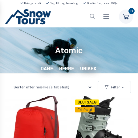
Prisgaranti
Dag til dag levering
Gratis fragt over 999,-
0
Atomic
DAME
HERRE
UNISEX
Filter
SLUTSALG
Fri fragt