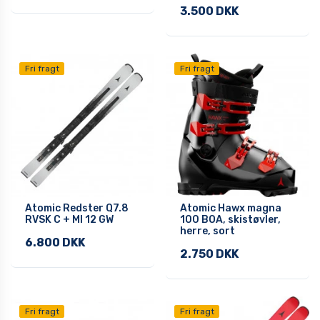
3.500 DKK
Fri fragt
Fri fragt
Atomic Redster Q7.8
Atomic Hawx magna
RVSK C + MI 12 GW
100 BOA, skistøvler,
herre, sort
6.800 DKK
2.750 DKK
Fri fragt
Fri fragt