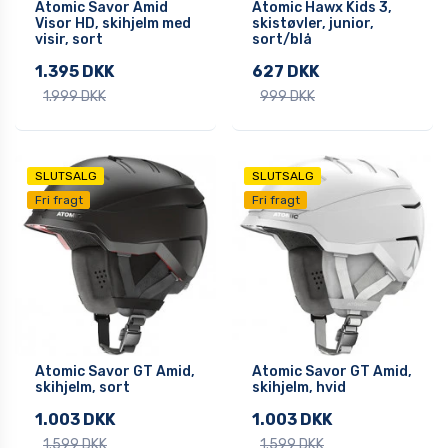
Atomic Savor Amid
Atomic Hawx Kids 3,
Visor HD, skihjelm med
skistøvler, junior,
visir, sort
sort/blå
1.395 DKK
627 DKK
1.999 DKK
999 DKK
SLUTSALG
SLUTSALG
Fri fragt
Fri fragt
Atomic Savor GT Amid,
Atomic Savor GT Amid,
skihjelm, sort
skihjelm, hvid
1.003 DKK
1.003 DKK
1.599 DKK
1.599 DKK