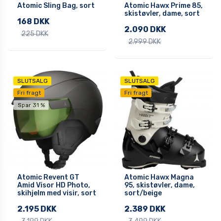
Atomic Sling Bag, sort
Atomic Hawx Prime 85,
skistøvler, dame, sort
168 DKK
2.090 DKK
225 DKK
2.999 DKK
SLUTSALG
SLUTSALG
Fri fragt
Fri fragt
Spar 31 %
Atomic Revent GT
Atomic Hawx Magna
Amid Visor HD Photo,
95, skistøvler, dame,
skihjelm med visir, sort
sort/beige
2.195 DKK
2.389 DKK