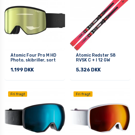
Atomic Four Pro M HD
Atomic Redster S8
Photo, skibriller, sort
RVSK C + I 12 GW
1.199 DKK
5.326 DKK
Fri fragt
Fri fragt