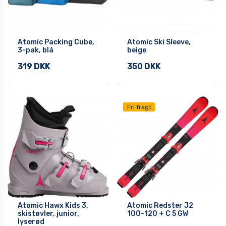
Atomic Packing Cube,
Atomic Ski Sleeve,
3-pak, blå
beige
319 DKK
350 DKK
Fri fragt
Atomic Hawx Kids 3,
Atomic Redster J2
skistøvler, junior,
100-120 + C 5 GW
lyserød