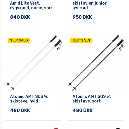
Amid Lite Vest,
skistøvler, junior,
rygskjold, dame, sort
lyserød
840 DKK
950 DKK
SLUTSALG
SLUTSALG
Atomic AMT SQS W,
Atomic AMT SQS W,
skistave, hvid
skistave, sort
480 DKK
480 DKK