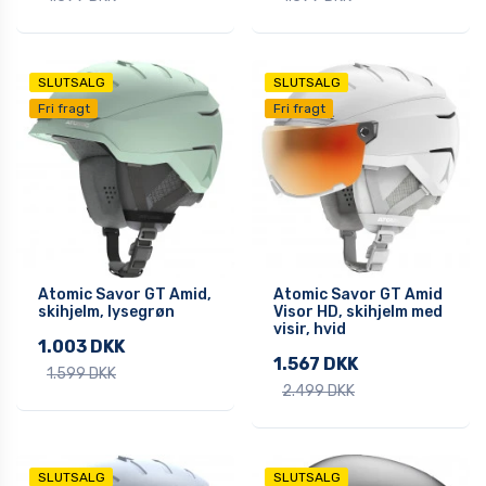
SLUTSALG
SLUTSALG
Fri fragt
Fri fragt
Atomic Savor GT Amid,
Atomic Savor GT Amid
skihjelm, lysegrøn
Visor HD, skihjelm med
visir, hvid
1.003 DKK
1.567 DKK
1.599 DKK
2.499 DKK
SLUTSALG
SLUTSALG