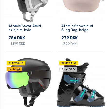
Atomic Savor Amid,
Atomic Snowcloud
skihjelm, hvid
Sling Bag, beige
786 DKK
279 DKK
1.199 DKK
399 DKK
SLUTSALG
SLUTSALG
Fri fragt
Spar 37 %