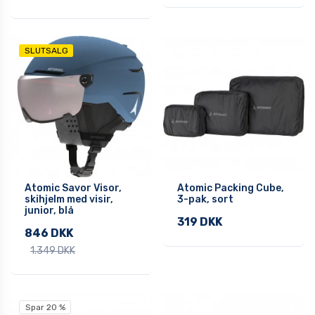
SLUTSALG
Atomic Savor Visor,
Atomic Packing Cube,
skihjelm med visir,
3-pak, sort
junior, blå
319 DKK
846 DKK
1.349 DKK
Spar 20 %