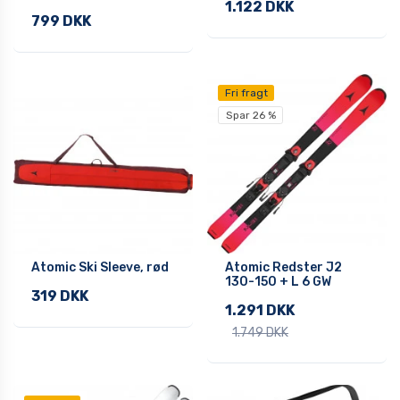
1.122 DKK
799 DKK
Fri fragt
Spar 26 %
Atomic Ski Sleeve, rød
Atomic Redster J2
130-150 + L 6 GW
319 DKK
1.291 DKK
1.749 DKK