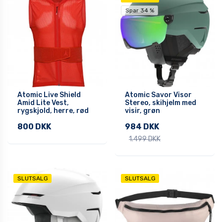
Spar 34 %
Atomic Live Shield
Atomic Savor Visor
Amid Lite Vest,
Stereo, skihjelm med
rygskjold, herre, rød
visir, grøn
800 DKK
984 DKK
1.499 DKK
SLUTSALG
SLUTSALG