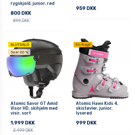
rygskjold, junior, rød
959 DKK
800 DKK
899 DKK
SLUTSALG
Fri fragt
Fri fragt
Spar 20 %
Atomic Savor GT Amid
Atomic Hawx Kids 4,
Visor HD, skihjelm med
skistøvler, junior,
visir, sort
lyserød
1.999 DKK
999 DKK
2.499 DKK