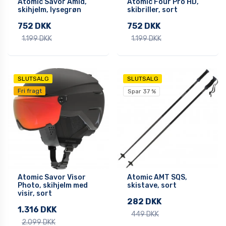
Atomic Savor Amid,
Atomic Four Pro HD,
skihjelm, lysegrøn
skibriller, sort
752 DKK
752 DKK
1.199 DKK
1.199 DKK
SLUTSALG
SLUTSALG
Fri fragt
Spar 37 %
Atomic Savor Visor
Atomic AMT SQS,
Photo, skihjelm med
skistave, sort
visir, sort
282 DKK
1.316 DKK
449 DKK
2.099 DKK