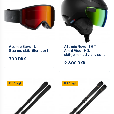
Atomic Savor L
Atomic Revent GT
Stereo, skibriller, sort
Amid Visor HD,
skihjelm med visir, sort
700 DKK
2.600 DKK
Fri fragt
Fri fragt