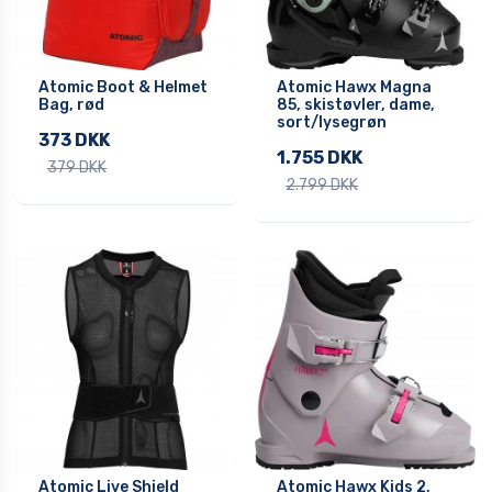
Atomic Boot & Helmet
Atomic Hawx Magna
Bag, rød
85, skistøvler, dame,
sort/lysegrøn
373 DKK
1.755 DKK
379 DKK
2.799 DKK
Atomic Live Shield
Atomic Hawx Kids 2,