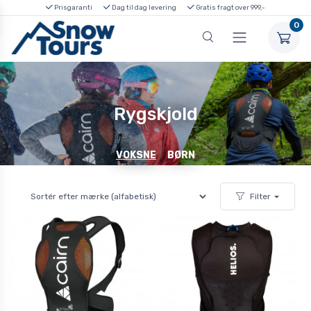
Prisgaranti
Dag til dag levering
Gratis fragt over 999,-
0
Rygskjold
VOKSNE
BØRN
Filter