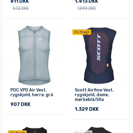
611 DKK
1.413 DKK
672 DKK
1.999 DKK
Fri fragt
POC VPD Air Vest,
Scott Airflow Vest,
rygskjold, herre, grå
rygskjold, dame,
mørkeblå/lilla
907 DKK
1.329 DKK