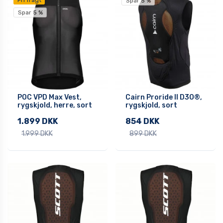
Fri fragt
Spar 5 %
Spar 5 %
POC VPD Max Vest,
Cairn Proride II D3O®,
rygskjold, herre, sort
rygskjold, sort
1.899 DKK
854 DKK
1.999 DKK
899 DKK