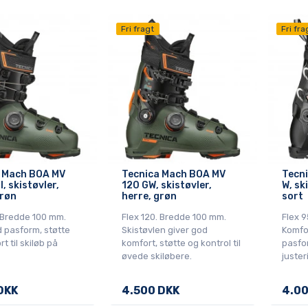
Fri fragt
Fri fra
 Mach BOA MV
Tecnica Mach BOA MV
Tecn
, skistøvler,
120 GW, skistøvler,
W, sk
grøn
herre, grøn
sort
. Bredde 100 mm.
Flex 120. Bredde 100 mm.
Flex 9
d pasform, støtte
Skistøvlen giver god
Komfo
t til skiløb på
komfort, støtte og kontrol til
pasfo
øvede skiløbere.
justeri
DKK
4.500 DKK
4.00