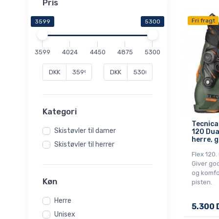
Pris
Fri fragt
3599
5300
3599
4024
4450
4875
5300
DKK
DKK
Kategori
Tecnica
Skistøvler til damer
120 Dual
herre, 
Skistøvler til herrer
Flex 120
Giver go
og komfor
Køn
pisten.
Herre
5.300 
Unisex