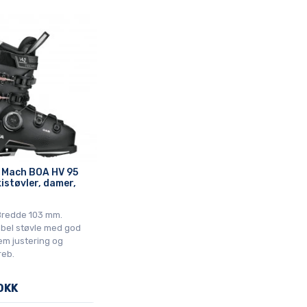
 Mach BOA HV 95
istøvler, damer,
 Bredde 103 mm.
bel støvle med god
em justering og
reb.
DKK