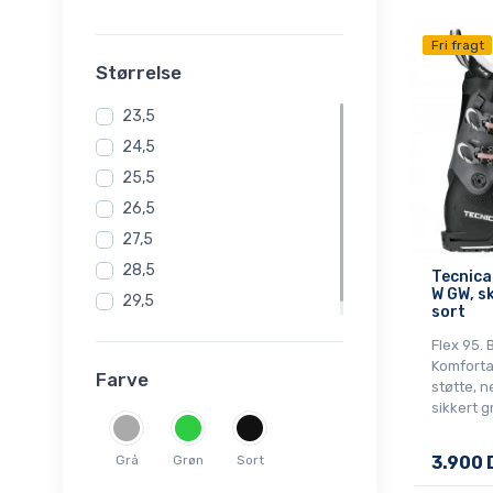
Fri fragt
Størrelse
23,5
24,5
25,5
26,5
27,5
28,5
Tecnica
W GW, sk
29,5
sort
30,5
Flex 95.
Komforta
Farve
støtte, n
sikkert g
Grå
Grøn
Sort
3.900 