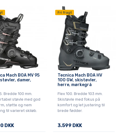
gt
Fri fragt
ica Mach BOA MV 95
Tecnica Mach BOA HV
istøvler, damer,
100 GW, skistøvler,
herre, mørkegrå
5. Bredde 100 mm.
Flex 100. Bredde 103 mm.
rtabel støvle med god
Skistøvle med fokus på
rm, støtte og nem
komfort og let justering til
ng til varieret skiløb.
brede fødder.
0 DKK
3.599 DKK