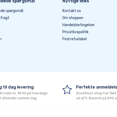
illede spørgsmål
Nyttige links
lede spørgsmål
Kontakt os
 fragt
Om shoppen
Handelsbetingelser
g
Privatlivspolitik
n
Find returlabel
 til dag levering
Perfekte anmeldel
til inden kl. 18:00 på hverdage
SnowTours shop
har fået
vi afsender samme dag.
ud af
5
. Baseret på
890
a