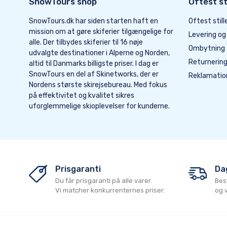
SnowTours shop
Oftest st
SnowTours.dk har siden starten haft en
Oftest stil
mission om at gøre skiferier tilgængelige for
Levering og
alle. Der tilbydes skiferier til 16 nøje
Ombytning
udvalgte destinationer i Alperne og Norden,
Returnerin
altid til Danmarks billigste priser. I dag er
SnowTours en del af Skinetworks, der er
Reklamatio
Nordens største skirejsebureau. Med fokus
på effektivitet og kvalitet sikres
uforglemmelige skioplevelser for kunderne.
Prisgaranti
Dag
Du får prisgaranti på alle varer.
Bes
Vi matcher konkurrenternes priser.
og 