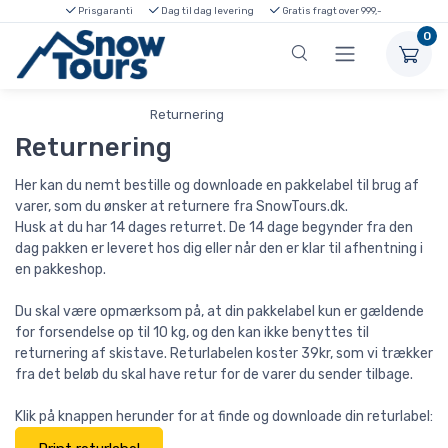
Prisgaranti
Dag til dag levering
Gratis fragt over 999,-
0
Forside
Returnering
FAQ
Returnering
Her kan du nemt bestille og downloade en pakkelabel til brug af
varer, som du ønsker at returnere fra SnowTours.dk.
Husk at du har 14 dages returret. De 14 dage begynder fra den
dag pakken er leveret hos dig eller når den er klar til afhentning i
en pakkeshop.
Du skal være opmærksom på, at din pakkelabel kun er gældende
for forsendelse op til 10 kg, og den kan ikke benyttes til
returnering af skistave. Returlabelen koster 39kr, som vi trækker
fra det beløb du skal have retur for de varer du sender tilbage.
Klik på knappen herunder for at finde og downloade din returlabel: