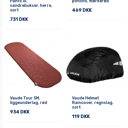
Pants III,
poncho, mørkerød
vandrebukser, herre,
469 DKK
sort
731 DKK
Vaude Tour 5M,
Vaude Helmet
liggeunderlag, rød
Raincover, regnslag,
sort
934 DKK
119 DKK