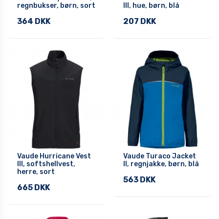
regnbukser, børn, sort
III, hue, børn, blå
364 DKK
207 DKK
Vaude Hurricane Vest
Vaude Turaco Jacket
III, softshellvest,
II, regnjakke, børn, blå
herre, sort
563 DKK
665 DKK