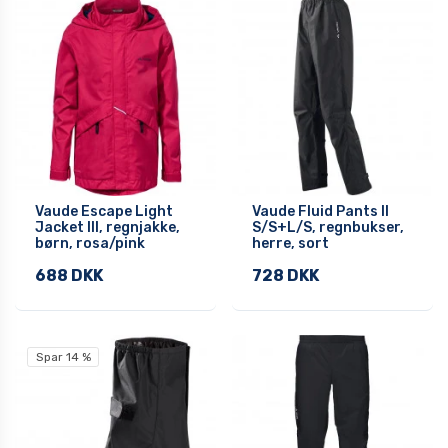
Vaude Escape Light
Vaude Fluid Pants II
Jacket III, regnjakke,
S/S+L/S, regnbukser,
børn, rosa/pink
herre, sort
688 DKK
728 DKK
Spar 14 %