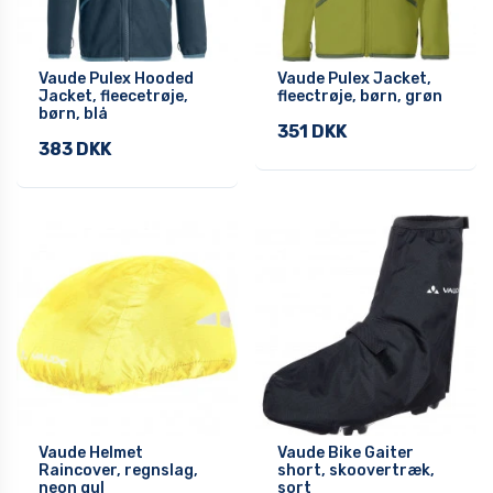
Vaude Pulex Hooded
Vaude Pulex Jacket,
Jacket, fleecetrøje,
fleectrøje, børn, grøn
børn, blå
351 DKK
383 DKK
Vaude Helmet
Vaude Bike Gaiter
Raincover, regnslag,
short, skoovertræk,
neon gul
sort