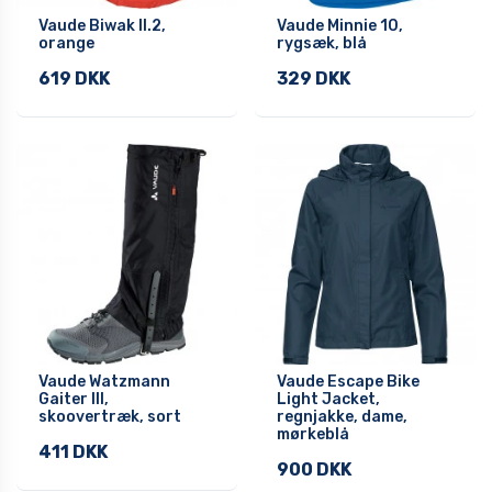
Vaude Biwak II.2,
Vaude Minnie 10,
orange
rygsæk, blå
619 DKK
329 DKK
Vaude Watzmann
Vaude Escape Bike
Gaiter III,
Light Jacket,
skoovertræk, sort
regnjakke, dame,
mørkeblå
411 DKK
900 DKK