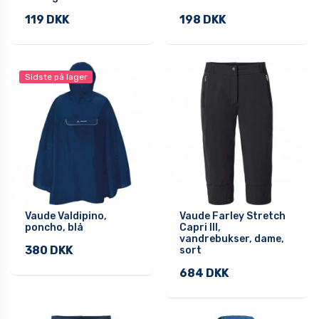
119 DKK
198 DKK
Sidste på lager
Vaude Valdipino,
Vaude Farley Stretch
poncho, blå
Capri III,
vandrebukser, dame,
380 DKK
sort
684 DKK