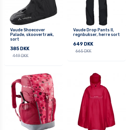
Vaude Shoecover
Vaude Drop Pants II,
Palade, skoovertræk,
regnbukser, herre sort
sort
649 DKK
385 DKK
665 DKK
449 DKK