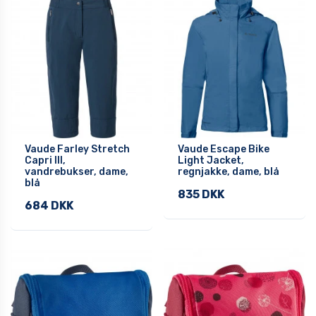
Vaude Farley Stretch
Vaude Escape Bike
Capri III,
Light Jacket,
vandrebukser, dame,
regnjakke, dame, blå
blå
835 DKK
684 DKK