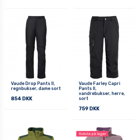
Vaude Drop Pants II,
Vaude Farley Capri
regnbukser, dame sort
Pants II,
vandrebukser, herre,
854 DKK
sort
759 DKK
Sidste på lager