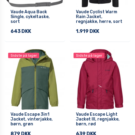
Vaude Aqua Back
Vaude Cyclist Warm
Single, cykeltaske,
Rain Jacket,
sort
regnjakke, herre, sort
643 DKK
1.919 DKK
Sidste på lager
Sidste på lager
Vaude Escape 3in1
Vaude Escape Light
Jacket, vinterjakke,
Jacket III, regnjakke,
børn, grøn
børn, rød
879 DKK
639 DKK