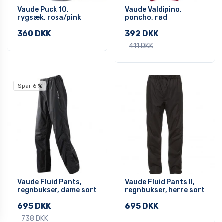
Vaude Puck 10,
Vaude Valdipino,
rygsæk, rosa/pink
poncho, rød
360 DKK
392 DKK
411 DKK
Spar 6 %
Vaude Fluid Pants,
Vaude Fluid Pants II,
regnbukser, dame sort
regnbukser, herre sort
695 DKK
695 DKK
738 DKK