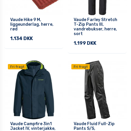
Vaude Hike 9 M,
Vaude Farley Stretch
liggeunderlag, herre,
T-Zip Pants III,
rød
vandrebukser, herre,
sort
1.134 DKK
1.199 DKK
Fri fragt
Fri fragt
Vaude Campfire 3in1
Vaude Fluid Full-Zip
Jacket IV, vinterjakke,
Pants S/S,