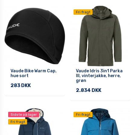
Fri fragt
Vaude Bike Warm Cap,
Vaude Idris 3in1 Parka
hue sort
III, vinterjakke, herre,
grøn
283 DKK
2.834 DKK
Sidste på lager
Fri fragt
Fri fragt