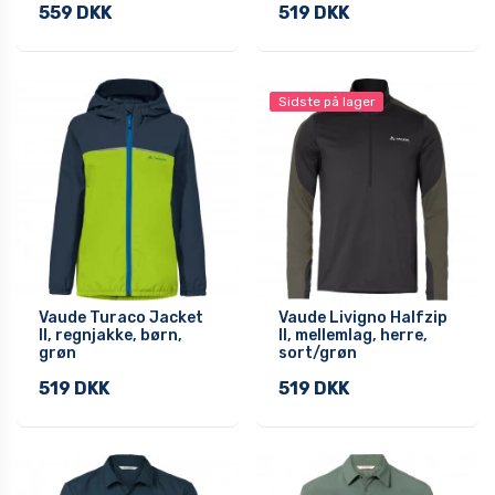
559 DKK
519 DKK
Sidste på lager
Vaude Turaco Jacket
Vaude Livigno Halfzip
II, regnjakke, børn,
II, mellemlag, herre,
grøn
sort/grøn
519 DKK
519 DKK