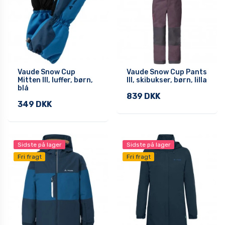
Vaude Snow Cup
Vaude Snow Cup Pants
Mitten III, luffer, børn,
III, skibukser, børn, lilla
blå
839 DKK
349 DKK
Sidste på lager
Sidste på lager
Fri fragt
Fri fragt