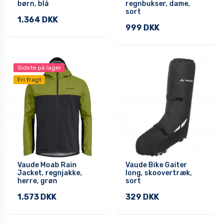
børn, blå
regnbukser, dame,
sort
1.364 DKK
999 DKK
Sidste på lager
Fri fragt
Vaude Moab Rain
Vaude Bike Gaiter
Jacket, regnjakke,
long, skoovertræk,
herre, grøn
sort
1.573 DKK
329 DKK