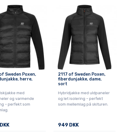
of Sweden Poxen,
2117 of Sweden Poxen,
dunjakke, herre,
fiberdunjakke, dame,
sort
dskijakke med
Hybridjakke med uldpaneler
neler og varmende
og let isolering – perfekt
ng – perfekt som
som mellemlag på skituren.
mlag.
 DKK
949 DKK