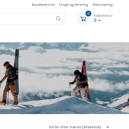
Kundeservice
Fragt og levering
Returnering
0
Indkøbskurv
0