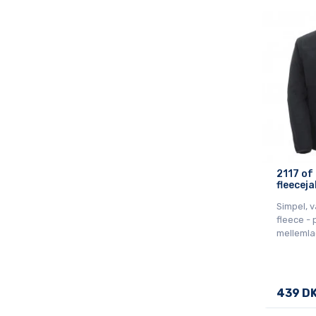
2117 of
fleeceja
Simpel, 
fleece -
mellemla
439 D