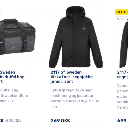
SLUTS
Spar 
 Sweden
2117 of Sweden
2117 
n duffel bag,
Viskafors, regnjakke,
regnj
rt
junior, sort
Vandt
duffel bag,
Letvægt regnjakke med
genan
 til weekendture
meshforing og justerbar
mater
ning. 60 L
hætte. Vandsøjletryk: 5.000
ventil
mm
Vandt
KK
269 DKK
699
699 DKK