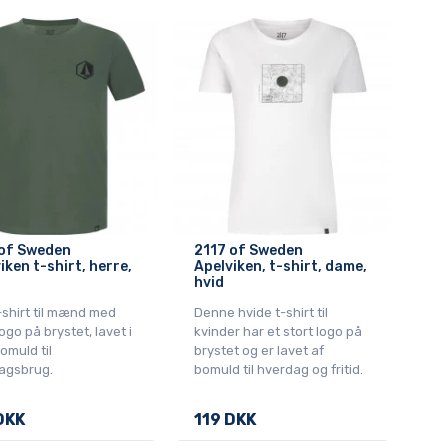
 of Sweden
2117 of Sweden
iken t-shirt, herre,
Apelviken, t-shirt, dame,
hvid
-shirt til mænd med
Denne hvide t-shirt til
logo på brystet, lavet i
kvinder har et stort logo på
omuld til
brystet og er lavet af
agsbrug.
bomuld til hverdag og fritid.
DKK
119 DKK