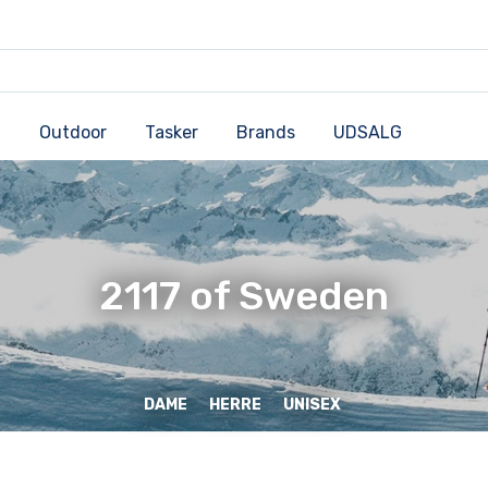
Outdoor
Tasker
Brands
UDSALG
2117 of Sweden
DAME
HERRE
UNISEX