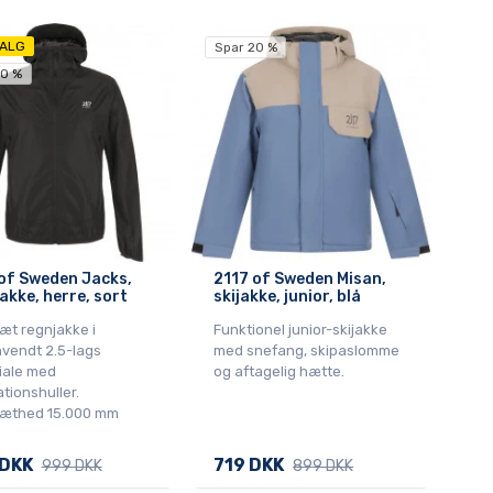
ALG
Spar 20 %
30 %
of Sweden Jacks,
2117 of Sweden Misan,
akke, herre, sort
skijakke, junior, blå
æt regnjakke i
Funktionel junior-skijakke
vendt 2.5-lags
med snefang, skipaslomme
iale med
og aftagelig hætte.
ationshuller.
æthed 15.000 mm
 DKK
719 DKK
999 DKK
899 DKK