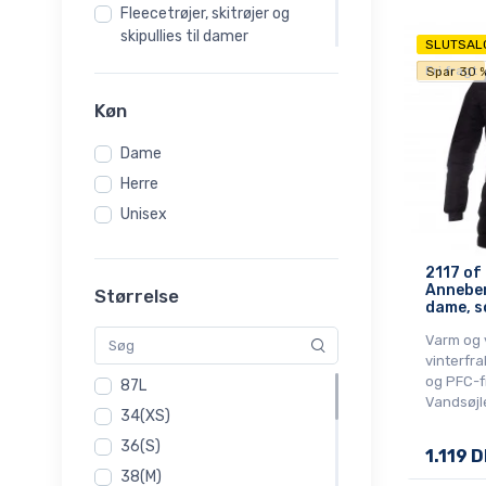
Fleecetrøjer, skitrøjer og
skipullies til damer
SLUTSAL
Mest populært: Skitøj til
Fri fragt
Spar 30 
barn
Køn
Mest populært: Skitøj til
dame
Dame
Mest populært: Skitøj til
Herre
herrer
Unisex
Outdoortøj
Overgangsjakker,
forårsjakker og
2117 of
Anneber
efterårsjakker til damer
Størrelse
dame, s
Pakketilbud
Varm og 
Regntøj til børn
vinterfr
Regntøj til damer
og PFC-f
87L
Vandsøjl
Regntøj til herrer
34(XS)
Rejsetasker
36(S)
1.119 
Rygsække
38(M)