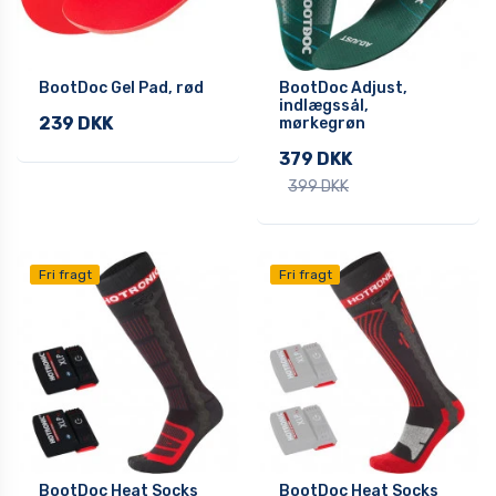
BootDoc Gel Pad, rød
BootDoc Adjust,
indlægssål,
239 DKK
mørkegrøn
379 DKK
399 DKK
Fri fragt
Fri fragt
BootDoc Heat Socks
BootDoc Heat Socks