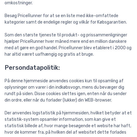
omkostninger.
Besøg PriceRunner for at se en liste med ikke-omfattede
kategorier samt de endelige regler og vilkår for Købsgarantien.
Som den største tjeneste til produkt- og prissammenligninger
hjælper PriceRunner hver måned mere end en million danskere
med at gøre en god handel. PriceRunner blev etableret i 2000 og
har altid været uafhængig og gratis at bruge.
Persondatapolitik:
På denne hjemmeside anvendes cookies kun til opsamling af
oplysninger om varer i din indkøbsvogn, mens du bevæger dig
rundt på siden. Disse cookies slettes igen, enten når du sender
din ordre, eller når du forlader (lukker) din WEB-browser.
Der anvendes logstatistik på hjemmesiden, hvilket betyder at et
statistik-system opsamler information, som kan give et
statistisk billede af, hvor mange besøgende et website har haft,
hvor de kommer fra, på hvilken del af websitet dette forlades