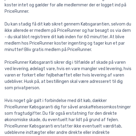
koster intet og gælder for alle medlemmer der er logget ind på
PriceRunner.
Du kan stadig få dit køb sikret gennem Købsgarantien, selvom du
ikke allerede er medlem på PriceRunner og har besøgt os via dem
- du skal blot registrere dit køb inden for 60 minutter. At blive
medlem hos PriceRunner koster ingenting og tager kun et par
minutter! Bliv gratis medlem på PriceRunner.
PriceRunner Købsgaranti sikrer dig i tilfælde af skade på varen
ved levering, ødelagt vare, hvis en vare mangler ved levering, hvis
varen er forkert eller fejlbehæftet eller hvis levering af varen
udebliver. Husk på, at bestillingen skal være adresseret til dig
som privatperson.
Hvis noget går galt i forbindelse med dit køb, dækker
PriceRunner Købsgaranti dig for såvel anskaffelsesomkostninger
som fragtudgifter. Du får også erstatning for den direkte
økonomiske skade, du eventuelt har lidt på grund af fejlen.
PriceRunner Købsgaranti erstatter ikke eventuelt værditab,
udeblevne indtægter eller andre direkte eller indirekte