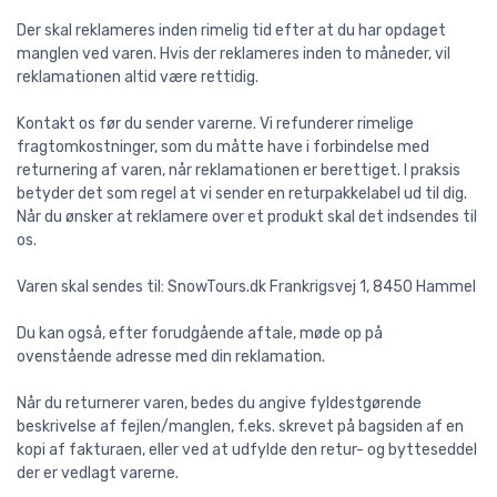
Der skal reklameres inden rimelig tid efter at du har opdaget
manglen ved varen. Hvis der reklameres inden to måneder, vil
reklamationen altid være rettidig.
Kontakt os før du sender varerne. Vi refunderer rimelige
fragtomkostninger, som du måtte have i forbindelse med
returnering af varen, når reklamationen er berettiget. I praksis
betyder det som regel at vi sender en returpakkelabel ud til dig.
Når du ønsker at reklamere over et produkt skal det indsendes til
os.
Varen skal sendes til: SnowTours.dk Frankrigsvej 1, 8450 Hammel
Du kan også, efter forudgående aftale, møde op på
ovenstående adresse med din reklamation.
Når du returnerer varen, bedes du angive fyldestgørende
beskrivelse af fejlen/manglen, f.eks. skrevet på bagsiden af en
kopi af fakturaen, eller ved at udfylde den retur- og bytteseddel
der er vedlagt varerne.