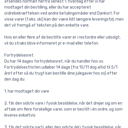
afsendes normalt herfra senest 1. hverdag efter vi har
modtaget din bestilling, eller du har accepteret
ordrebekræftelsen ved andre betalingsmåder end Dankort. For
visse varer (f.eks. ski) kan der være lidt længere leveringstid, men
det vil fremgå af teksten på den enkelte vare.
Hvis en eller flere af de bestilte varer er i restordre eller udsolgt,
vil du straks blive informeret pr e-mail eller telefon.
Fortrydelsesret:
Du har 14 dages fortrydelsesret, når du handler hos os.
Fortrydelsesfristen udløber 14 dage (fra 15/11 dog altid til 5/1
året efter så du trygt kan bestille dine julegaver hos os) efter
den dag du:
1. har modtaget din vare
2. får den sidste vare i fysisk besiddelse, når det drejer sig om en
aftale om flere forskellige varer, som er bestilt i én ordre, og som
leveres enkeltvis
3. får det sidste parti, eller den sidste del i fysisk besiddelse, når