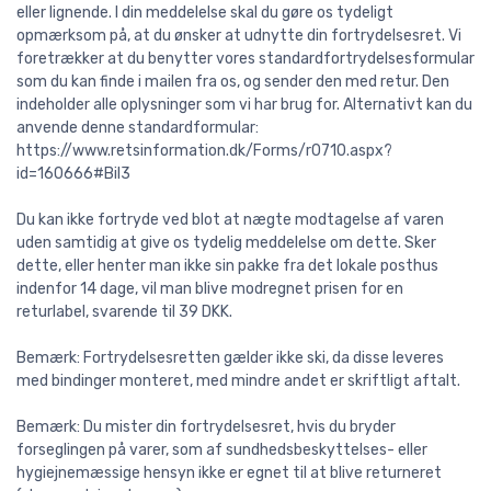
eller lignende. I din meddelelse skal du gøre os tydeligt
opmærksom på, at du ønsker at udnytte din fortrydelsesret. Vi
foretrækker at du benytter vores standardfortrydelsesformular
som du kan finde i mailen fra os, og sender den med retur. Den
indeholder alle oplysninger som vi har brug for. Alternativt kan du
anvende denne standardformular:
https://www.retsinformation.dk/Forms/r0710.aspx?
id=160666#Bil3
Du kan ikke fortryde ved blot at nægte modtagelse af varen
uden samtidig at give os tydelig meddelelse om dette. Sker
dette, eller henter man ikke sin pakke fra det lokale posthus
indenfor 14 dage, vil man blive modregnet prisen for en
returlabel, svarende til 39 DKK.
Bemærk: Fortrydelsesretten gælder ikke ski, da disse leveres
med bindinger monteret, med mindre andet er skriftligt aftalt.
Bemærk: Du mister din fortrydelsesret, hvis du bryder
forseglingen på varer, som af sundhedsbeskyttelses- eller
hygiejnemæssige hensyn ikke er egnet til at blive returneret