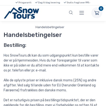
Prisgaranti
Dag til dag levering
Gratis fragt over 999,-
0
Forside
Handelsbetingelser
FAQ
Handelsbetingelser
Bestilling:
Hos SnowTours.dk kan du som udgangspunkt kun bestille varer
der er på hjemmesiden. Hvis du har forespørgsler til varer som
ikke er på siden er du altid mere end velkommen til at kontakte
os pr. telefon eller pr. e-mail.
Alle de oplyste priser er inklusive dansk moms (25%) og andre
afgifter. Ved salg til lande uden for EU (herunder Grønland og
Færøerne) fratrækkes den danske moms.
Det er naturligvis prisen på bestillingstidspunktet, der er den
gældende for din bestilling, men vi forbeholder os retten til at