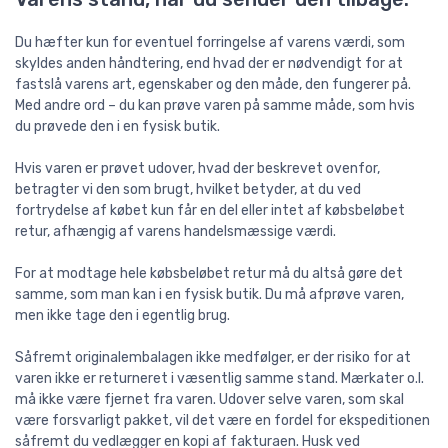
Du hæfter kun for eventuel forringelse af varens værdi, som
skyldes anden håndtering, end hvad der er nødvendigt for at
fastslå varens art, egenskaber og den måde, den fungerer på.
Med andre ord – du kan prøve varen på samme måde, som hvis
du prøvede den i en fysisk butik.
Hvis varen er prøvet udover, hvad der beskrevet ovenfor,
betragter vi den som brugt, hvilket betyder, at du ved
fortrydelse af købet kun får en del eller intet af købsbeløbet
retur, afhængig af varens handelsmæssige værdi.
For at modtage hele købsbeløbet retur må du altså gøre det
samme, som man kan i en fysisk butik. Du må afprøve varen,
men ikke tage den i egentlig brug.
Såfremt originalembalagen ikke medfølger, er der risiko for at
varen ikke er returneret i væsentlig samme stand. Mærkater o.l.
må ikke være fjernet fra varen. Udover selve varen, som skal
være forsvarligt pakket, vil det være en fordel for ekspeditionen
såfremt du vedlægger en kopi af fakturaen. Husk ved