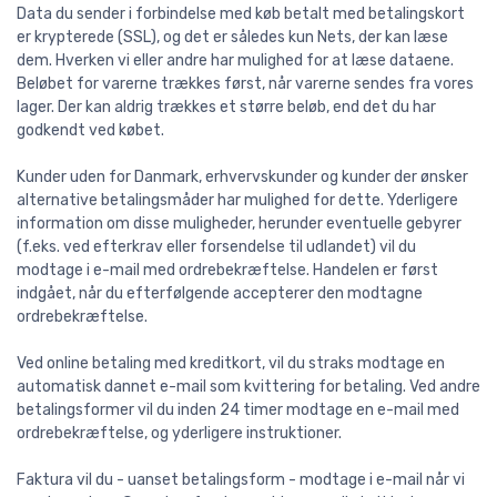
Data du sender i forbindelse med køb betalt med betalingskort
er krypterede (SSL), og det er således kun Nets, der kan læse
dem. Hverken vi eller andre har mulighed for at læse dataene.
Beløbet for varerne trækkes først, når varerne sendes fra vores
lager. Der kan aldrig trækkes et større beløb, end det du har
godkendt ved købet.
Kunder uden for Danmark, erhvervskunder og kunder der ønsker
alternative betalingsmåder har mulighed for dette. Yderligere
information om disse muligheder, herunder eventuelle gebyrer
(f.eks. ved efterkrav eller forsendelse til udlandet) vil du
modtage i e-mail med ordrebekræftelse. Handelen er først
indgået, når du efterfølgende accepterer den modtagne
ordrebekræftelse.
Ved online betaling med kreditkort, vil du straks modtage en
automatisk dannet e-mail som kvittering for betaling. Ved andre
betalingsformer vil du inden 24 timer modtage en e-mail med
ordrebekræftelse, og yderligere instruktioner.
Faktura vil du - uanset betalingsform - modtage i e-mail når vi