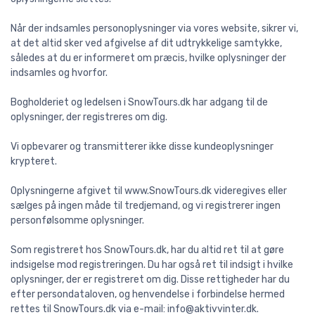
Når der indsamles personoplysninger via vores website, sikrer vi,
at det altid sker ved afgivelse af dit udtrykkelige samtykke,
således at du er informeret om præcis, hvilke oplysninger der
indsamles og hvorfor.
Bogholderiet og ledelsen i SnowTours.dk har adgang til de
oplysninger, der registreres om dig.
Vi opbevarer og transmitterer ikke disse kundeoplysninger
krypteret.
Oplysningerne afgivet til www.SnowTours.dk videregives eller
sælges på ingen måde til tredjemand, og vi registrerer ingen
personfølsomme oplysninger.
Som registreret hos SnowTours.dk, har du altid ret til at gøre
indsigelse mod registreringen. Du har også ret til indsigt i hvilke
oplysninger, der er registreret om dig. Disse rettigheder har du
efter persondataloven, og henvendelse i forbindelse hermed
rettes til SnowTours.dk via e-mail: info@aktivvinter.dk.