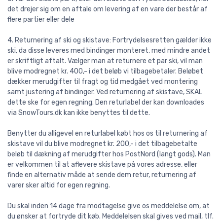
det drejer sig om en aftale om levering af en vare der består af
flere partier eller dele
4. Returnering af ski og skistave: Fortrydelsesretten gælder ikke
ski, da disse leveres med bindinger monteret, med mindre andet
er skriftligt aftalt. Vælger man at returnere et par ski, vil man
blive modregnet kr. 400,- i det beløb vi tilbagebetaler. Beløbet
dækker merudgifter til fragt og tid medgået ved montering
samt justering af bindinger. Ved returnering af skistave, SKAL
dette ske for egen regning. Den returlabel der kan downloades
via SnowTours.dk kan ikke benyttes til dette.
Benytter du alligevel en returlabel købt hos os til returnering af
skistave vil du blive modregnet kr. 200,- i det tilbagebetalte
beløb til dækning af merudgifter hos PostNord (langt gods). Man
er velkommen til at aflevere skistave på vores adresse, eller
finde en alternativ måde at sende dem retur, returnering af
varer sker altid for egen regning.
Du skal inden 14 dage fra modtagelse give os meddelelse om, at
du ønsker at fortryde dit køb. Meddelelsen skal gives ved mail, tlf.