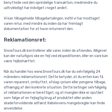
benyttede ved den oprindelige transaktion, medmindre du
udtrykkeligt har indvilget i noget andet.
Vi kan tilbageholde tilbagebetalingen, indtil vi har modtaget
varen retur, med mindre du inden da har fremlagt
dokumentation for at have returneret den.
Reklamationsret:
SnowTours.dk kontrollerer alle varer, inden de afsendes. Alligevel
kan der naturligvis ske en fejl ved ekspeditionen, eller en vare kan
være fejlbehæftet.
Når du handler hos www.SnowTours.dk har du selvfølgelig 24
måneders reklamationsret. Dette betyder, at du enten kan få
varen repareret, ombyttet, afslag i prisen eller pengene tilbage,
afhængig af den konkrete situation. Dette betinger selvfølgelig
at reklamationen er berettiget, og at manglen ikke er opstået
som følge af en fejlagtig brug af produktet eller anden
skadeforvoldende adfærd. Købelovens mangelsregler kan finde
anvendelse.