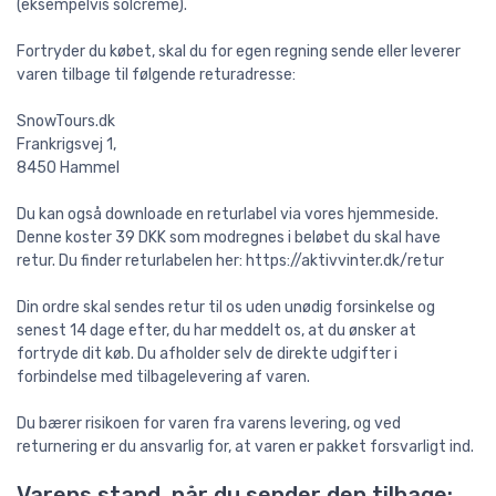
(eksempelvis solcreme).
Fortryder du købet, skal du for egen regning sende eller leverer
varen tilbage til følgende returadresse:
SnowTours.dk
Frankrigsvej 1,
8450 Hammel
Du kan også downloade en returlabel via vores hjemmeside.
Denne koster 39 DKK som modregnes i beløbet du skal have
retur. Du finder returlabelen her: https://aktivvinter.dk/retur
Din ordre skal sendes retur til os uden unødig forsinkelse og
senest 14 dage efter, du har meddelt os, at du ønsker at
fortryde dit køb. Du afholder selv de direkte udgifter i
forbindelse med tilbagelevering af varen.
Du bærer risikoen for varen fra varens levering, og ved
returnering er du ansvarlig for, at varen er pakket forsvarligt ind.
Varens stand, når du sender den tilbage: