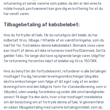
returnering at sende varerne som pakke, da det er den eneste
måde hvorpå, postvæsenet kan give dig en kvittering for at du
har sendt varen.
Tilbagebetaling af købsbeløbet:
Hvis du fortryder dit køb, får du naturligvis det beløb, du har
indbetalt til os, tilbage. I tilfælde af en værdiforringelse, som du
hæfter for, fratrækkes denne købsbeløbet. Bemærk visse varer
kan i kraft af deres art ikke returneres med PostDanmark. Dette
gælder f.eks. for lange skistave og lignende lange varer. Udgifter
for returnering forventes højst at beløbe sig til ca. 150 DKK.
Hvis du benytter din fortrydelsesret, refunderer vi alle betalinger
modtaget fra dig, herunder leveringsomkostninger (dog ikke
ekstra omkostninger som følge af dit eget valg af en anden
leveringsform end den billigste form for standardlevering, som vi
tilbyder), uden unødig forsinkelse og under alle omstændigheder
senest 14 dage fra den dato, hvor vi har modtaget meddelelse
om din beslutning om at fortryde denne aftale. Vi gennemfører
en sådan tilbagebetaling med samme betalingsmiddel, som du