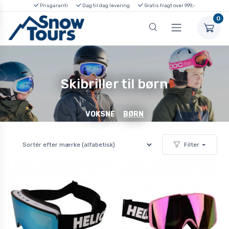
Prisgaranti
Dag til dag levering
Gratis fragt over 999,-
0
Skibriller til børn
VOKSNE
BØRN
Filter