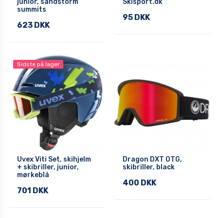
junior, sandstorm
Skisport.dk
summits
95 DKK
623 DKK
Sidste på lager
Uvex Viti Set, skihjelm
Dragon DXT OTG,
+ skibriller, junior,
skibriller, black
mørkeblå
400 DKK
701 DKK