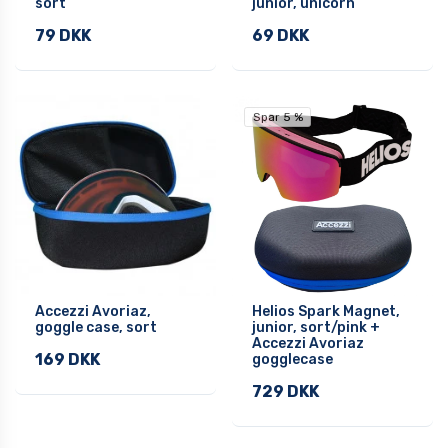
sort
junior, unicorn
79 DKK
69 DKK
Spar 5 %
Accezzi Avoriaz,
Helios Spark Magnet,
goggle case, sort
junior, sort/pink +
Accezzi Avoriaz
169 DKK
gogglecase
729 DKK